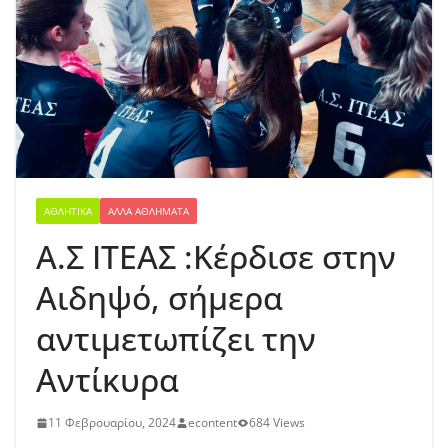
ΑΘΛΗΤΙΚΆ
ΆΛΛΑ ΑΘΛΉΜΑΤΑ
Α.Σ ΙΤΕΑΣ :Κέρδισε στην
Αιδηψό, σήμερα
αντιμετωπίζει την
Αντίκυρα
11 Φεβρουαρίου, 2024
econtent
684 Views