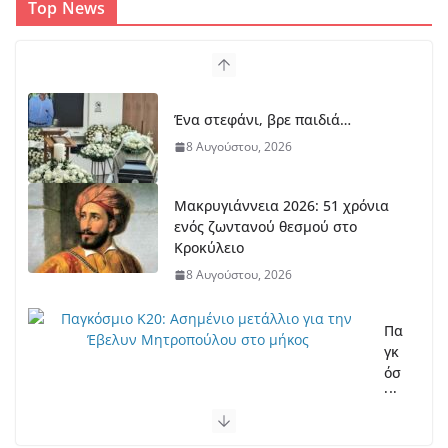
Top News
Ένα στεφάνι, βρε παιδιά…
8 Αυγούστου, 2026
Μακρυγιάννεια 2026: 51 χρόνια
ενός ζωντανού θεσμού στο
Κροκύλειο
8 Αυγούστου, 2026
Πα
γκ
όσ
μι
ο
Κ2