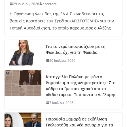
ου
29 Ιουλίου, 2026
econtent
στ
ο
Η Οργάνωση Φωκίδας της ΕΛ.Α.Σ. αναδεικνύει τις
μή
βασικές προτάσεις του Σχεδίου«ΑΡΙΣΤΟΤΕΛΗΣ» για την
κο
Τοπική Αυτοδιοίκηση, το οποίο παρουσίασε ο Αλέξης
ς
7
Αυ
Για το νερό αποφασίζουν με τη
γο
Φωκίδα, όχι για τη Φωκίδα
ύσ
το
20 Ιουλίου, 2026
υ,
20
26
Καταγγελία Πολάκη με φόντο
δημοσίευμα της «Δημοκρατίας»: Στο
κάδρο τα “μεταπτυχιακά και τα
ΔΤ Εντάχθηκε προς
«διδακτορικά- Τι απαντά ο Δ. Γλυμής
χρηματοδότησης η εκπόνηση
Σχεδίου Αστικής Ανθεκτικότητας
7 Ιουλίου, 2026
7 Αυγούστου, 2026
Παρουσία Σαμαρά σε εκδήλωση
Γκελεστάθη και νέα σενάρια για τα
Στο Λιδωρίκι ο Φάνης Σπανός για