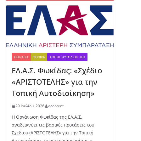
Ο Φωκικός
παρουσιάζει την
Παρασκευή τη νέα του
εμφάνιση στην
Πλατεία Κεχαγιά
6 Αυγούστου, 2026
ΠΟΛΙΤΙΚΆ
ΤΟΠΙΚΆ
ΤΟΠΙΚΉ ΑΥΤΟΔΙΟΊΚΗΣΗ
ΕΛ.Α.Σ. Φωκίδας: «Σχέδιο
350.000 ευρώ για
χορτοκοπή, αλλά τα
«ΑΡΙΣΤΟΤΕΛΗΣ» για την
συνεργεία βγήκαν
στους δρόμους στις 13
Τοπική Αυτοδιοίκηση»
Ιουλίου
6 Αυγούστου, 2026
29 Ιουλίου, 2026
econtent
Η Οργάνωση Φωκίδας της ΕΛ.Α.Σ.
Πα
αναδεικνύει τις βασικές προτάσεις του
γκ
Σχεδίου«ΑΡΙΣΤΟΤΕΛΗΣ» για την Τοπική
όσ
Αυτοδιοίκηση, το οποίο παρουσίασε ο