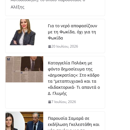
μι
ο
Αλέξης
Κ2
0:
Ασ
Για το νερό αποφασίζουν
ημ
με τη Φωκίδα, όχι για τη
ένι
Φωκίδα
ο
20 Ιουλίου, 2026
με
τά
λλ
Καταγγελία Πολάκη με
ιο
φόντο δημοσίευμα της
γι
«Δημοκρατίας»: Στο κάδρο
α
τα “μεταπτυχιακά και τα
τη
«διδακτορικά- Τι απαντά ο
ν
Δ. Γλυμής
Έβ
7 Ιουλίου, 2026
ελ
υν
Μ
Παρουσία Σαμαρά σε
ητ
εκδήλωση Γκελεστάθη και
ρο