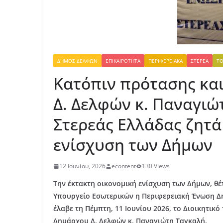
ΔΉΜΟΣ ΔΕΛΦΏΝ
ΕΠΙΚΑΙΡΌΤΗΤΑ
ΠΕΡΙΦΕΡΕΙΑΚΆ
ΣΤΕΡΕΆ
ΤΟ
Κατόπιν πρότασης κα
Δ. Δελφών κ. Παναγιώτ
Στερεάς Ελλάδας ζητά
ενίσχυση των Δήμων
12 Ιουνίου, 2026
econtent
130 Views
Την έκτακτη οικονομική ενίσχυση των Δήμων, θέτ
Υπουργείο Εσωτερικών η Περιφερειακή Ένωση Δή
έλαβε τη Πέμπτη, 11 Ιουνίου 2026, το Διοικητικ
Δημάρχου Δ. Δελφών κ. Παναγιώτη Ταγκαλή.