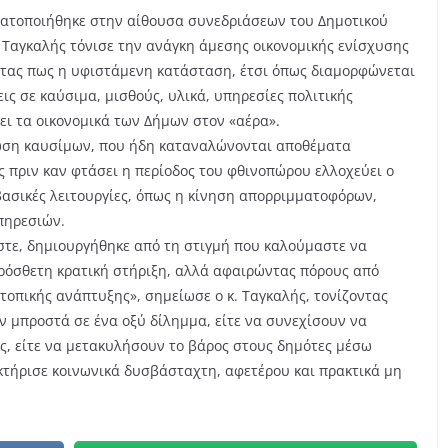
γματοποιήθηκε στην αίθουσα συνεδριάσεων του Δημοτικού
Ταγκαλής τόνισε την ανάγκη άμεσης οικονομικής ενίσχυσης
ντας πως η υφιστάμενη κατάσταση, έτσι όπως διαμορφώνεται
ις σε καύσιμα, μισθούς, υλικά, υπηρεσίες πολιτικής
ξει τα οικονομικά των Δήμων στον «αέρα».
λωση καυσίμων, που ήδη καταναλώνονται αποθέματα
 πριν καν φτάσει η περίοδος του φθινοπώρου ελλοχεύει ο
ασικές λειτουργίες, όπως η κίνηση απορριμματοφόρων,
πηρεσιών.
στε, δημιουργήθηκε από τη στιγμή που καλούμαστε να
πρόσθετη κρατική στήριξη, αλλά αφαιρώντας πόρους από
τοπικής ανάπτυξης», σημείωσε ο κ. Ταγκαλής, τονίζοντας
ν μπροστά σε ένα οξύ δίλημμα, είτε να συνεχίσουν να
ές, είτε να μετακυλήσουν το βάρος στους δημότες μέσω
κτήρισε κοινωνικά δυσβάσταχτη, αφετέρου και πρακτικά μη