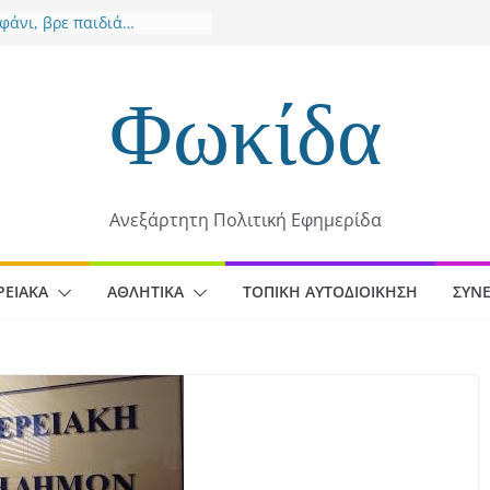
φάνι, βρε παιδιά…
άννεια 2026: 51 χρόνια
ντανού θεσμού στο
ιο
Φωκίδα
ιο Κ20: Ασημένιο μετάλλιο
 Έβελυν Μητροπούλου στο
χθηκε προς
οδότησης η εκπόνηση
Ανεξάρτητη Πολιτική Εφημερίδα
 Αστικής Ανθεκτικότητας
στο Βασίλη Νίτσο – Αυτά
να αναγνωρίζονται
ΡΕΙΑΚΆ
ΑΘΛΗΤΙΚΆ
ΤΟΠΙΚΉ ΑΥΤΟΔΙΟΊΚΗΣΗ
ΣΥΝΕ