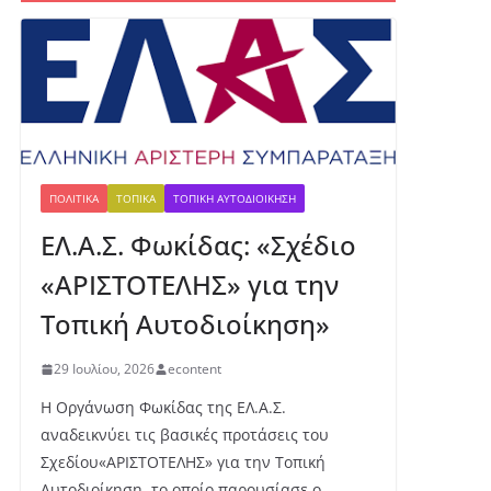
ένι
ο
με
τά
λλ
ιο
γι
α
τη
ΠΟΛΙΤΙΚΆ
ΤΟΠΙΚΆ
ΤΟΠΙΚΉ ΑΥΤΟΔΙΟΊΚΗΣΗ
ν
ΕΛ.Α.Σ. Φωκίδας: «Σχέδιο
Έβ
ελ
«ΑΡΙΣΤΟΤΕΛΗΣ» για την
υν
Μ
Τοπική Αυτοδιοίκηση»
ητ
ρο
29 Ιουλίου, 2026
econtent
πο
ύλ
Η Οργάνωση Φωκίδας της ΕΛ.Α.Σ.
ου
αναδεικνύει τις βασικές προτάσεις του
στ
Σχεδίου«ΑΡΙΣΤΟΤΕΛΗΣ» για την Τοπική
ο
Αυτοδιοίκηση, το οποίο παρουσίασε ο