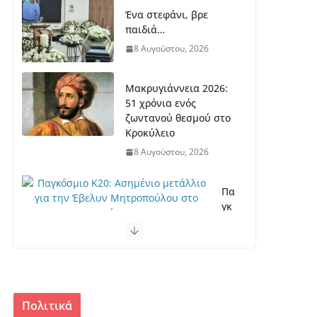
Ένα στεφάνι, βρε
παιδιά…
8 Αυγούστου, 2026
Μακρυγιάννεια 2026:
51 χρόνια ενός
ζωντανού θεσμού στο
Κροκύλειο
8 Αυγούστου, 2026
Πα
γκ
όσ
μι
ο
Κ2
0:
Ασ
Πολιτικά
ημ