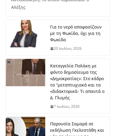
μή
Αλέξης
κο
ς
7
Για το νερό αποφασίζουν
Αυ
με τη Φωκίδα, όχι για τη
γο
ύσ
Φωκίδα
το
20 Ιουλίου, 2026
υ,
20
26
Καταγγελία Πολάκη με
φόντο δημοσίευμα της
ΔΤ Εντάχθηκε προς
«Δημοκρατίας»: Στο κάδρο
χρηματοδότησης η
τα “μεταπτυχιακά και τα
εκπόνηση Σχεδίου
«διδακτορικά- Τι απαντά ο
Αστικής
Δ. Γλυμής
Ανθεκτικότητας
7 Ιουλίου, 2026
7 Αυγούστου, 2026
Παρουσία Σαμαρά σε
Στο Λιδωρίκι ο Φάνης
εκδήλωση Γκελεστάθη και
Σπανός για έργα και