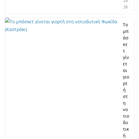
20
26
Το
μπ
άσ
κε
τ
γίν
ετ
αι
γιο
ρτ
ή
στ
η
νο
τιο
δυ
τικ
ή