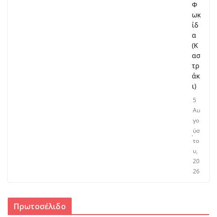
Φ
ωκ
ίδ
α
(Κ
ασ
τρ
άκ
ι)
5
Αυ
γο
ύσ
το
υ,
20
26
Πρωτοσέλιδο