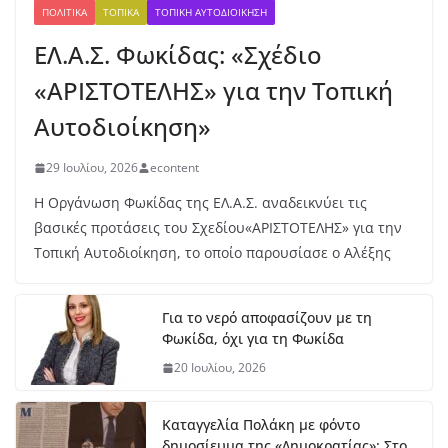
ΠΟΛΙΤΙΚΆ
ΤΟΠΙΚΆ
ΤΟΠΙΚΉ ΑΥΤΟΔΙΟΊΚΗΣΗ
«Αγάπη = Τρέλα»: Η μεγάλη
ιταλική κινηματογραφική
ΕΛ.Α.Σ. Φωκίδας: «Σχέδιο
επιτυχία στην Ιτεα από την
Κινηματογραφική Λέσχη
«ΑΡΙΣΤΟΤΕΛΗΣ» για την Τοπική
9 Αυγούστου, 2026
Αυτοδιοίκηση»
29 Ιουλίου, 2026
econtent
Η Οργάνωση Φωκίδας της ΕΛ.Α.Σ. αναδεικνύει τις
βασικές προτάσεις του Σχεδίου«ΑΡΙΣΤΟΤΕΛΗΣ» για την
Τοπική Αυτοδιοίκηση, το οποίο παρουσίασε ο Αλέξης
Για το νερό αποφασίζουν με τη
Φωκίδα, όχι για τη Φωκίδα
20 Ιουλίου, 2026
Καταγγελία Πολάκη με φόντο
δημοσίευμα της «Δημοκρατίας»: Στο