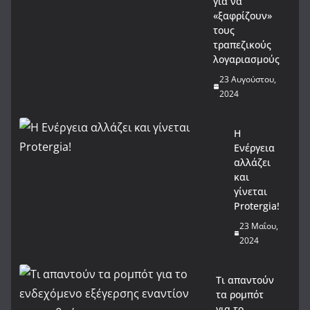
για να
«ξαφρίζουν»
τους
τραπεζικούς
λογαριασμούς
23 Αυγούστου,
2024
Η
Ενέργεια
αλλάζει
και
γίνεται
Protergia!
23 Μαΐου,
2024
Τι απαντούν
τα ρομπότ
για το