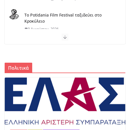
Το Potidania Film Festival ταξιδεύει στο
Κροκύλειο
9 Αυγούστου, 2026
Νέα προσπάθεια για την
ακτοπλοϊκή σύνδεση Αχαΐας–
Φωκίδας
9 Αυγούστου, 2026
Πολιτικά
Mετα τη συνάντηση Γεωργιάδη –
Σπανού στη Λαμία :Εκτός των
«ζωτικής σημασίας
διεκδικήσεων» του
Περιφερειάρχη το Νοσοκομείο
Άμφισσας
9 Αυγούστου, 2026