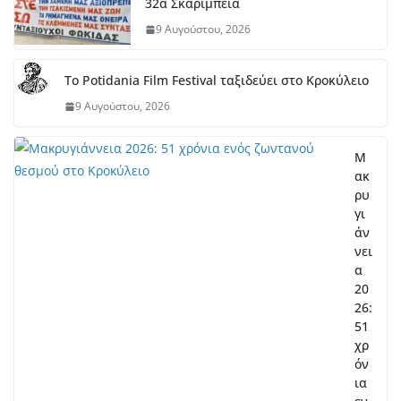
32α Σκαρίμπεια
9 Αυγούστου, 2026
Το Potidania Film Festival ταξιδεύει στο Κροκύλειο
9 Αυγούστου, 2026
Μ
ακ
ρυ
γι
άν
νει
α
20
26:
51
χρ
όν
ια