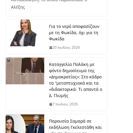
μή
Αλέξης
κο
ς
7
Για το νερό αποφασίζουν
Αυ
με τη Φωκίδα, όχι για τη
γο
ύσ
Φωκίδα
το
20 Ιουλίου, 2026
υ,
20
26
Καταγγελία Πολάκη με
φόντο δημοσίευμα της
ΔΤ Εντάχθηκε προς
«Δημοκρατίας»: Στο κάδρο
χρηματοδότησης η
τα “μεταπτυχιακά και τα
εκπόνηση Σχεδίου
«διδακτορικά- Τι απαντά ο
Αστικής
Δ. Γλυμής
Ανθεκτικότητας
7 Ιουλίου, 2026
7 Αυγούστου, 2026
Παρουσία Σαμαρά σε
Στο Λιδωρίκι ο Φάνης
εκδήλωση Γκελεστάθη και
Σπανός για έργα και