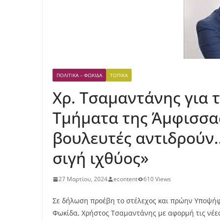
ΠΟΛΙΤΙΚΆ – ΦΩΚΊΔΑ
ΤΟΠΙΚΆ
Χρ. Τσαμαντάνης για 
Τμήματα της Άμφισσας
βουλευτές αντιδρούν
σιγή ιχθύος»
27 Μαρτίου, 2024
econtent
610 Views
Σε δήλωση προέβη το στέλεχος και πρώην Υποψήφι
Φωκίδα, Χρήστος Τσαμαντάνης με αφορμή τις νέε