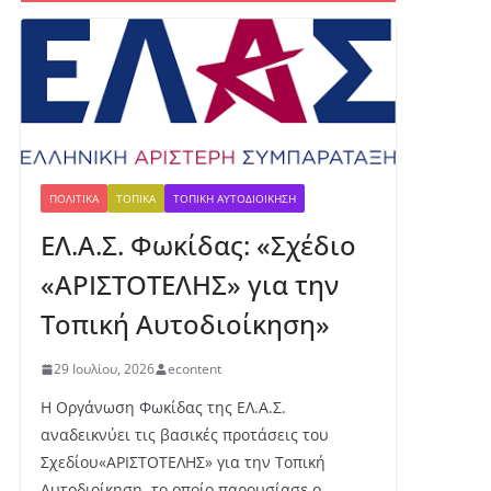
ένι
ο
με
τά
λλ
ιο
γι
α
τη
ΠΟΛΙΤΙΚΆ
ΤΟΠΙΚΆ
ΤΟΠΙΚΉ ΑΥΤΟΔΙΟΊΚΗΣΗ
ν
ΕΛ.Α.Σ. Φωκίδας: «Σχέδιο
Έβ
ελ
«ΑΡΙΣΤΟΤΕΛΗΣ» για την
υν
Μ
Τοπική Αυτοδιοίκηση»
ητ
ρο
29 Ιουλίου, 2026
econtent
πο
ύλ
Η Οργάνωση Φωκίδας της ΕΛ.Α.Σ.
ου
αναδεικνύει τις βασικές προτάσεις του
στ
Σχεδίου«ΑΡΙΣΤΟΤΕΛΗΣ» για την Τοπική
ο
Αυτοδιοίκηση, το οποίο παρουσίασε ο