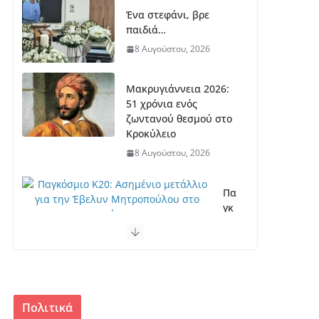
Ένα στεφάνι, βρε
παιδιά…
8 Αυγούστου, 2026
Μακρυγιάννεια 2026:
51 χρόνια ενός
ζωντανού θεσμού στο
Κροκύλειο
8 Αυγούστου, 2026
Πα
γκ
όσ
μι
ο
Κ2
0:
Ασ
Πολιτικά
ημ