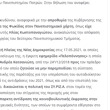
ου Πανεπιστημίου Πατρών. Στην δήλωση του αναφέρει
 κινδύνου, αναφορικά με την
απροθυμία
της Κυβέρνησης της
α της Φωκίδας στον Πανεπιστημιακό χάρτη,
όπως
είχε
ευτής
Ηλίας Κωστοπαναγιώτου
, ανακαλώντας την απόφαση
υργίας του δεύτερου Πανεπιστημιακού Τμήματος.
ή Ηλείας της Νέας Δημοκρατίας
στις 17.05.2021, οι οποίες
οσίευμα της, η έγκριτη
εφημερίδα «Πελοπόννησος»
η οποία
η
Ανδρέα Κατσανιώτη
, από την 24
/12/2018
προς
τον πρόεδρο
πό τον οποίο
ζητούσε να μην παρεμποδίσει
τη σύσταση
ιτικής της παράταξης για την υπεράσπιση του αυτοδιοίκητου
ό τις αντιδράσεις του 2021, όπως και από την επιστολή του
α,
δικαιώνεται η πολιτική του ΣΥ.ΡΙΖ.Α.
στον τομέα της
ροποίηση του στίγματος της περιοχής μας στον
παρκτη αντίδραση της κοινοβουλευτικής έκφρασης στην
φερειακές Ενότητες, των οποίων τα συμφέροντα εθίγησαν στο