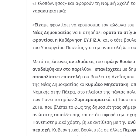
«Πελοπόννησος» και αφορούν τη Νομική Σχολή τ
χαρακτηριστικά:
«Είχαμε φροντίσει να κρούσουμε τον κώδωνα του
Νέας Δημοκρατίας
να διατηρήσει
ορατό το στίγμ
φροντίσει η Κυβέρνηση ΣΥ.ΡΙΖ.Α.
και ο τότε βουλ
του Υπουργείου Παιδείας για την αναστολή λειτο
Μετά τις
έντονες αντιδράσεις
του
πρώην Βουλευτ
αναδείχθηκαν
στο παρελθόν,
επανέρχεται
με δημ
αποκαλύπτει επιστολή
του βουλευτή Αχαΐας κου
της Νέας Δημοκρατίας κο
Κυριάκο Μητσοτάκη
, α
Νομικής στην Πάτρα, στο πλαίσιο της πάγιας πολ
των Πανεπιστημίων.
Συμπερασματικά
, α) Τόσο απ
2018, που βλέπει το φως της δημοσιότητας σήμερ
ανώτατης εκπαίδευσης και σε ότι αφορά την ισχυ
Πανεπιστημιακό χάρτη, β) Σε αντίθεση με την
ανύ
περιοχή
, Κυβερνητικοί Βουλευτές σε άλλες Περι