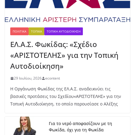
όσ
μι
ο
Κ2
0:
ΠΟΛΙΤΙΚΆ
ΤΟΠΙΚΆ
ΤΟΠΙΚΉ ΑΥΤΟΔΙΟΊΚΗΣΗ
Ασ
ημ
ΕΛ.Α.Σ. Φωκίδας: «Σχέδιο
ένι
«ΑΡΙΣΤΟΤΕΛΗΣ» για την Τοπική
ο
με
Αυτοδιοίκηση»
τά
λλ
ιο
29 Ιουλίου, 2026
econtent
γι
Η Οργάνωση Φωκίδας της ΕΛ.Α.Σ. αναδεικνύει τις
α
βασικές προτάσεις του Σχεδίου«ΑΡΙΣΤΟΤΕΛΗΣ» για την
τη
ν
Τοπική Αυτοδιοίκηση, το οποίο παρουσίασε ο Αλέξης
Έβ
ελ
υν
Για το νερό αποφασίζουν με τη
Μ
Φωκίδα, όχι για τη Φωκίδα