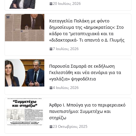
ητ
20 Ιουλίου, 2026
ρο
πο
ύλ
Καταγγελία Πολάκη με φόντο
ου
δημοσίευμα της «Δημοκρατίας»: Στο
στ
κάδρο τα “μεταπτυχιακά και τα
ο
«διδακτορικά- Τι απαντά ο Δ. Γλυμής
μή
7 Ιουλίου, 2026
κο
ς
Παρουσία Σαμαρά σε εκδήλωση
7
Αυ
Γκελεστάθη και νέα σενάρια για τα
γο
«γαλάζια» ψηφοδέλτια
ύσ
4 Ιουλίου, 2026
το
υ,
20
26
Άρθρο Ι. Μπούγα για το περιφερειακό
πανεπιστήμιο: Συμμετέχω και
στηρίζω
ΔΤ Εντάχθηκε προς
23 Οκτωβρίου, 2025
χρηματοδότησης η εκπόνηση
Σχεδίου Αστικής Ανθεκτικότητας