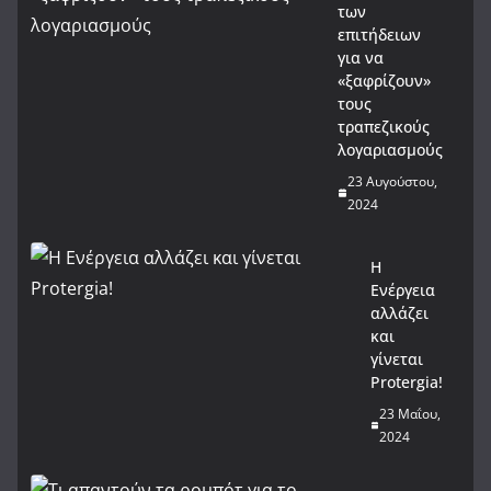
των
επιτήδειων
για να
«ξαφρίζουν»
τους
τραπεζικούς
λογαριασμούς
23 Αυγούστου,
2024
Η
Ενέργεια
αλλάζει
και
γίνεται
Protergia!
23 Μαΐου,
2024