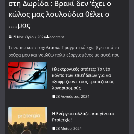
στη Δωρίδα : Βρακί δεν ‘έχει ο
κώλος μας λουλούδια θέλει ο
…..μας
15 Νοεμβρίου, 2024
econtent
Τι να πω και τι σχολιάσω; Πραγματικά έχω βγει από τα
ρούχα μου και νοιώθω πολύ εξοργισμένος με αυτά που
Ηλεκτρονικές απάτες: Το νέο
κόλπο των επιτήδειων για να
«ξαφρίζουν» τους τραπεζικούς
λογαριασμούς
23 Αυγούστου, 2024
Η Ενέργεια αλλάζει και γίνεται
Protergia!
23 Μαΐου, 2024