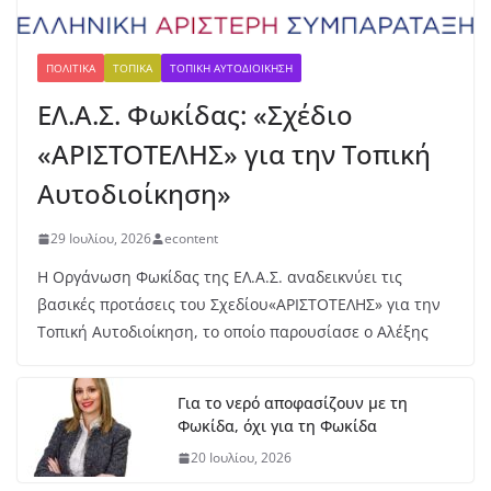
ν
Έβ
ελ
ΠΟΛΙΤΙΚΆ
ΤΟΠΙΚΆ
ΤΟΠΙΚΉ ΑΥΤΟΔΙΟΊΚΗΣΗ
υν
ΕΛ.Α.Σ. Φωκίδας: «Σχέδιο
Μ
ητ
«ΑΡΙΣΤΟΤΕΛΗΣ» για την Τοπική
ρο
πο
Αυτοδιοίκηση»
ύλ
ου
29 Ιουλίου, 2026
econtent
στ
ο
Η Οργάνωση Φωκίδας της ΕΛ.Α.Σ. αναδεικνύει τις
μή
βασικές προτάσεις του Σχεδίου«ΑΡΙΣΤΟΤΕΛΗΣ» για την
κο
Τοπική Αυτοδιοίκηση, το οποίο παρουσίασε ο Αλέξης
ς
7
Αυ
Για το νερό αποφασίζουν με τη
γο
Φωκίδα, όχι για τη Φωκίδα
ύσ
το
20 Ιουλίου, 2026
υ,
20