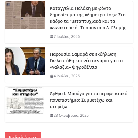
26
Καταγγελία Πολάκη με φόντο
δημοσίευμα της «Δημοκρατίας»: Στο
κάδρο τα “μεταπτυχιακά και τα
ΔΤ Εντάχθηκε προς
«διδακτορικά- Τι απαντά ο Δ. Γλυμής
χρηματοδότησης η εκπόνηση
Σχεδίου Αστικής Ανθεκτικότητας
7 Ιουλίου, 2026
7 Αυγούστου, 2026
Παρουσία Σαμαρά σε εκδήλωση
Γκελεστάθη και νέα σενάρια για τα
Στο Λιδωρίκι ο Φάνης Σπανός για
«γαλάζια» ψηφοδέλτια
έργα και αποκατάσταση των
πυρόπληκτων περιοχών
4 Ιουλίου, 2026
7 Αυγούστου, 2026
Άρθρο Ι. Μπούγα για το περιφερειακό
Μπράβο στο Βασίλη Νίτσο – Αυτά
πανεπιστήμιο: Συμμετέχω και
πρέπει να αναγνωρίζονται
στηρίζω
8 Αυγούστου, 2026
23 Οκτωβρίου, 2025
Εκδηλώσεις