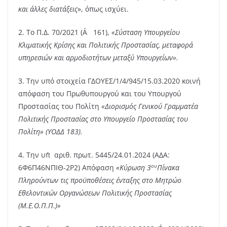
και άλλες διατάξεις
», όπως ισχύει.
2. Το Π.Δ. 70/2021 (Α΄ 161),
«Σύσταση Υπουργείου
Κλιματικής Κρίσης και Πολιτικής Προστασίας, μεταφορά
υπηρεσιών και αρμοδιοτήτων μεταξύ Υπουργείων».
3. Την υπό στοιχεία ΓΔΟΥΕΣ/1/4/945/15.03.2020 κοινή
απόφαση του Πρωθυπουργού και του Υπουργού
Προστασίας του Πολίτη
«Διορισμός Γενικού Γραμματέα
Πολιτικής Προστασίας στο Υπουργείο Προστασίας του
Πολίτη» (ΥΟΔΔ 183).
4. Την υπ΄αριθ. πρωτ. 5445/24.01.2024 (ΑΔΑ:
ου
6Φ6Π46ΝΠΙΘ-2Ρ2) Απόφαση
«Κύρωση 3
Πίνακα
Πληρούντων τις προϋποθέσεις ένταξης στο Μητρώο
Εθελοντικών Οργανώσεων Πολιτικής Προστασίας
(Μ.Ε.Ο.Π.Π.)»