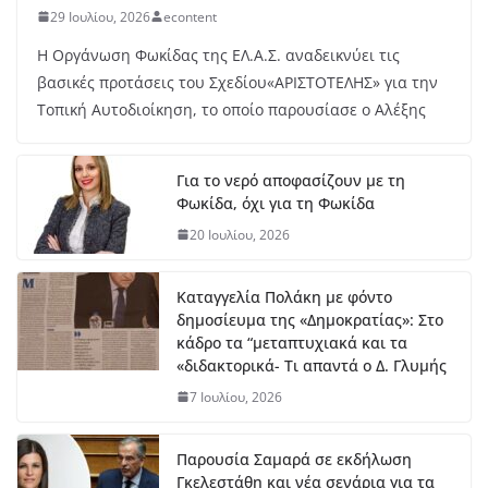
29 Ιουλίου, 2026
econtent
γο
ύσ
Η Οργάνωση Φωκίδας της ΕΛ.Α.Σ. αναδεικνύει τις
το
υ,
βασικές προτάσεις του Σχεδίου«ΑΡΙΣΤΟΤΕΛΗΣ» για την
20
Τοπική Αυτοδιοίκηση, το οποίο παρουσίασε ο Αλέξης
26
Δ.Τ. :Συνεχίζονται οι παρεμβάσεις του Δήμου
Για το νερό αποφασίζουν με τη
Δωρίδος για τη στήριξη των πληγέντων
Φωκίδα, όχι για τη Φωκίδα
5 Αυγούστου, 2026
20 Ιουλίου, 2026
Πωλείται BMW F 650 ST
Καταγγελία Πολάκη με φόντο
δημοσίευμα της «Δημοκρατίας»: Στο
5 Αυγούστου, 2026
κάδρο τα “μεταπτυχιακά και τα
«διδακτορικά- Τι απαντά ο Δ. Γλυμής
Ξεκινά η εκπόνηση της μελέτης
7 Ιουλίου, 2026
για το μουσείο Σπύρου
Παπαλουκά
6 Αυγούστου, 2026
Παρουσία Σαμαρά σε εκδήλωση
Γκελεστάθη και νέα σενάρια για τα