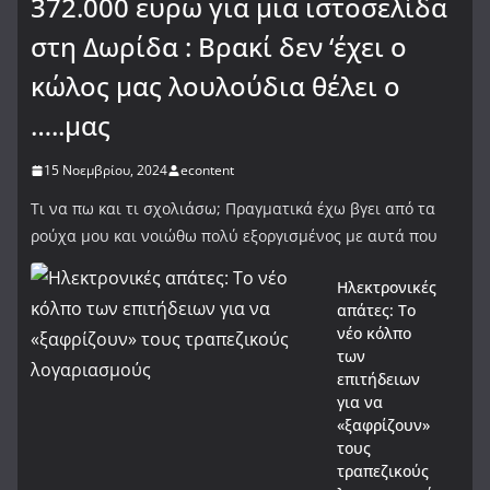
372.000 ευρω για μια ιστοσελίδα
στη Δωρίδα : Βρακί δεν ‘έχει ο
κώλος μας λουλούδια θέλει ο
…..μας
15 Νοεμβρίου, 2024
econtent
Τι να πω και τι σχολιάσω; Πραγματικά έχω βγει από τα
ρούχα μου και νοιώθω πολύ εξοργισμένος με αυτά που
Ηλεκτρονικές
απάτες: Το
νέο κόλπο
των
επιτήδειων
για να
«ξαφρίζουν»
τους
τραπεζικούς