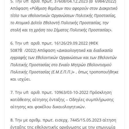
5. Την υπ΄αριθ. πρωτ. 37608/04.12.2023 (Β΄6984/2022)
Απόφαση
«Ρύθμιση θεμάτων που αφορούν στον Διακριτικό
τίτλο των εθελοντικών Οργανώσεων Πολιτικής Προστασίας,
το Ατομικό Δελτίο Εθελοντή Πολιτικής Προστασίας, την
στολή και τη χρήση του Σήματος Πολιτικής Προστασίας».
6. Την υπ΄αριθ. πρωτ. 16126/29.09.2022 (ΦΕΚ
5087Β΄/2022) Απόφαση
«Δικαιολογητικά και διαδικασία
εγγραφής των Εθελοντικών Οργανώσεων και των Εθελοντών
Πολιτικής Προστασίας στο
Ενιαίο Μητρώο Εθελοντισμού
Πολιτικής Προστασίας (Ε.Μ.Ε.Π.Π.)»
, όπως τροποποιήθηκε
και ισχύει.
7. Την υπ΄αριθ. πρωτ. 10963/03-10-2022 Πρόσκληση
κατάθεσης αίτησης ένταξης – Οδηγίες συμπλήρωσης
αίτησης και φακέλου δικαιολογητικών.
8. Την με αριθμ. πρωτ. εισερχ. 7445/15.05.2023 αίτηση
ένταξης της εθελοντικής οργάνωσης με την επωνυμία