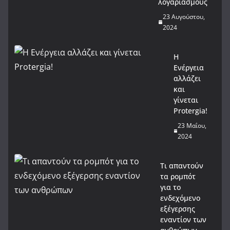
λογαριασμούς
23 Αυγούστου,
2024
Η
Ενέργεια
αλλάζει
και
γίνεται
Protergia!
23 Μαΐου,
2024
Τι απαντούν
τα ρομπότ
για το
ενδεχόμενο
εξέγερσης
εναντίον των