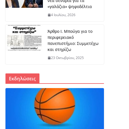
νέα σενάρια για τα
«γαλάζια» ψηφοδέλτια
4 Ιουλίου, 2026
Άρθρο Ι. Μπούγα για το
περιφερειακό
πανεπιστήμιο: Συμμετέχω
και στηρίζω
23 Οκτωβρίου, 2025
Εκδηλώσεις