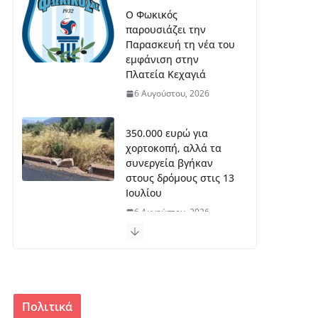
Ο Φωκικός
παρουσιάζει την
Παρασκευή τη νέα του
εμφάνιση στην
Πλατεία Κεχαγιά
6 Αυγούστου, 2026
350.000 ευρώ για
χορτοκοπή, αλλά τα
συνεργεία βγήκαν
στους δρόμους στις 13
Ιουλίου
6 Αυγούστου, 2026
Πρόγραμμα 55+:14
θέσεις στον Δήμο
Δελφών,9 στη Δωρίδα
6 Αυγούστου, 2026
Πολιτικά