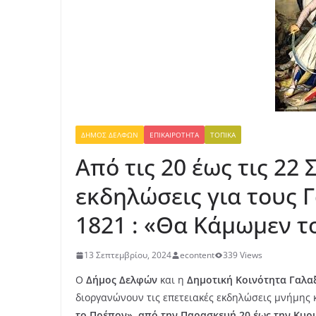
ΔΉΜΟΣ ΔΕΛΦΏΝ
ΕΠΙΚΑΙΡΌΤΗΤΑ
ΤΟΠΙΚΆ
Από τις 20 έως τις 22
εκδηλώσεις για τους 
1821 : «Θα Κάμωμεν τ
13 Σεπτεμβρίου, 2024
econtent
339 Views
Ο
Δήμος Δελφών
και η
Δημοτική Κοινότητα Γαλα
διοργανώνουν τις επετειακές εκδηλώσεις μνήμης 
το Πρέπον»
,
από την Παρασκευή 20 έως την Κυρι