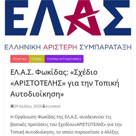
με
τά
λλ
ιο
γι
α
τη
ν
Έβ
ελ
ΠΟΛΙΤΙΚΆ
ΤΟΠΙΚΆ
ΤΟΠΙΚΉ ΑΥΤΟΔΙΟΊΚΗΣΗ
υν
ΕΛ.Α.Σ. Φωκίδας: «Σχέδιο
Μ
ητ
«ΑΡΙΣΤΟΤΕΛΗΣ» για την Τοπική
ρο
πο
Αυτοδιοίκηση»
ύλ
ου
29 Ιουλίου, 2026
econtent
στ
ο
Η Οργάνωση Φωκίδας της ΕΛ.Α.Σ. αναδεικνύει τις
μή
βασικές προτάσεις του Σχεδίου«ΑΡΙΣΤΟΤΕΛΗΣ» για την
κο
Τοπική Αυτοδιοίκηση, το οποίο παρουσίασε ο Αλέξης
ς