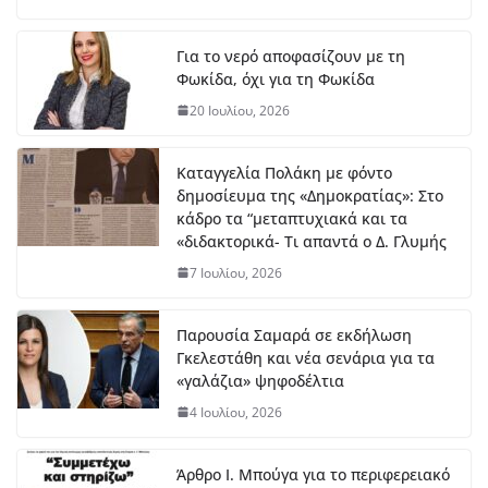
7
Αυ
Για το νερό αποφασίζουν με τη
γο
Φωκίδα, όχι για τη Φωκίδα
ύσ
το
20 Ιουλίου, 2026
υ,
20
26
Καταγγελία Πολάκη με φόντο
δημοσίευμα της «Δημοκρατίας»: Στο
κάδρο τα “μεταπτυχιακά και τα
ΔΤ Εντάχθηκε προς
«διδακτορικά- Τι απαντά ο Δ. Γλυμής
χρηματοδότησης η εκπόνηση
Σχεδίου Αστικής Ανθεκτικότητας
7 Ιουλίου, 2026
7 Αυγούστου, 2026
Παρουσία Σαμαρά σε εκδήλωση
Γκελεστάθη και νέα σενάρια για τα
Στο Λιδωρίκι ο Φάνης Σπανός για
«γαλάζια» ψηφοδέλτια
έργα και αποκατάσταση των
πυρόπληκτων περιοχών
4 Ιουλίου, 2026
7 Αυγούστου, 2026
Άρθρο Ι. Μπούγα για το περιφερειακό