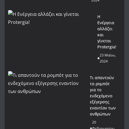
2024
Η
Ενέργεια
αλλάζει
και
γίνεται
Protergia!
23 Μαΐου,
2024
Τι απαντούν
τα ρομπότ
για το
ενδεχόμενο
εξέγερσης
εναντίον των
ανθρώπων
20
Φεβρουαρίου,