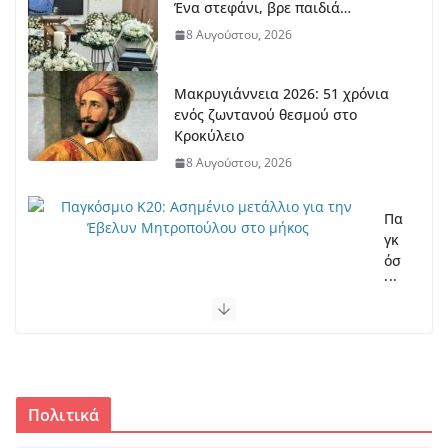
Ένα στεφάνι, βρε παιδιά…
8 Αυγούστου, 2026
Μακρυγιάννεια 2026: 51 χρόνια
ενός ζωντανού θεσμού στο
Κροκύλειο
8 Αυγούστου, 2026
Πα
γκ
όσ
μι
ο
Κ2
0:
Ασ
ημ
ένι
Πολιτικά
ο