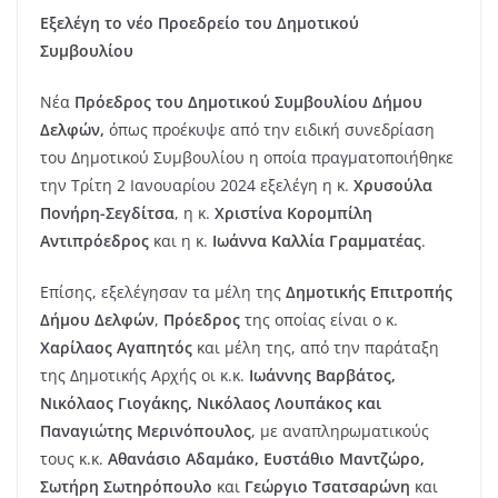
Εξελέγη το νέο Προεδρείο του Δημοτικού
Συμβουλίου
Νέα
Πρόεδρος του Δημοτικού Συμβουλίου
Δήμου
Δελφών,
όπως προέκυψε από την ειδική συνεδρίαση
του Δημοτικού Συμβουλίου
η οποία πραγματοποιήθηκε
την Τρίτη 2 Ιανουαρίου 2024 εξελέγη η κ.
Χρυσούλα
Πονήρη-Σεγδίτσα
, η κ.
Χριστίνα Κορομπίλη
Αντιπρόεδρος
και η κ.
Ιωάννα Καλλία Γραμματέας
.
Επίσης, εξελέγησαν τα μέλη της
Δημοτικής Επιτροπής
Δήμου Δελφών
,
Πρόεδρος
της οποίας είναι ο κ.
Χαρίλαος Αγαπητός
και μέλη της, από την παράταξη
της Δημοτικής Αρχής οι κ.κ.
Ιωάννης Βαρβάτος,
Νικόλαος Γιογάκης, Νικόλαος Λουπάκος και
Παναγιώτης Μερινόπουλος
, με αναπληρωματικούς
τους κ.κ.
Αθανάσιο Αδαμάκο, Ευστάθιο Μαντζώρο,
Σωτήρη Σωτηρόπουλο
και
Γεώργιο Τσατσαρώνη
και