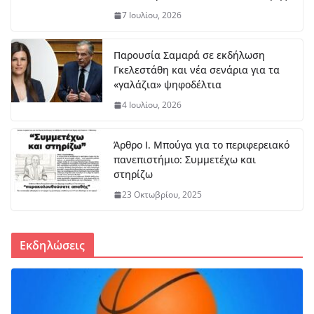
7 Ιουλίου, 2026
Πα
γκ
Παρουσία Σαμαρά σε εκδήλωση
όσ
Γκελεστάθη και νέα σενάρια για τα
μι
«γαλάζια» ψηφοδέλτια
ο
4 Ιουλίου, 2026
Κ2
0:
Ασ
Άρθρο Ι. Μπούγα για το περιφερειακό
ημ
πανεπιστήμιο: Συμμετέχω και
ένι
στηρίζω
ο
23 Οκτωβρίου, 2025
με
τά
λλ
ιο
Εκδηλώσεις
γι
α
τη
ν