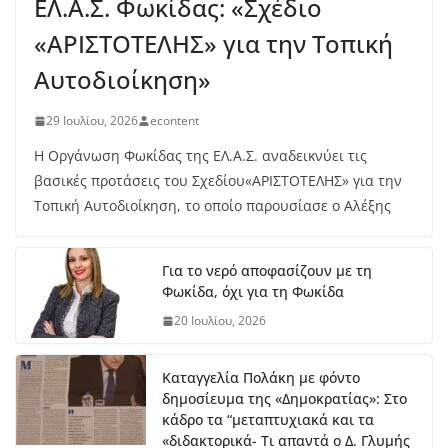
ΕΛ.Α.Σ. Φωκίδας: «Σχέδιο
πα
«ΑΡΙΣΤΟΤΕΛΗΣ» για την Τοπική
λο
υκ
Αυτοδιοίκηση»
ά
6
29 Ιουλίου, 2026
econtent
Αυ
γο
Η Οργάνωση Φωκίδας της ΕΛ.Α.Σ. αναδεικνύει τις
ύσ
βασικές προτάσεις του Σχεδίου«ΑΡΙΣΤΟΤΕΛΗΣ» για την
το
υ,
Τοπική Αυτοδιοίκηση, το οποίο παρουσίασε ο Αλέξης
20
26
Για το νερό αποφασίζουν με τη
Φωκίδα, όχι για τη Φωκίδα
Ο Φωκικός παρουσιάζει την Παρασκευή τη νέα του
εμφάνιση στην Πλατεία Κεχαγιά
20 Ιουλίου, 2026
6 Αυγούστου, 2026
Καταγγελία Πολάκη με φόντο
350.000 ευρώ για χορτοκοπή, αλλά τα συνεργεία
δημοσίευμα της «Δημοκρατίας»: Στο
βγήκαν στους δρόμους στις 13 Ιουλίου
κάδρο τα “μεταπτυχιακά και τα
«διδακτορικά- Τι απαντά ο Δ. Γλυμής
6 Αυγούστου, 2026