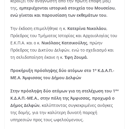
κερδίζει τον αναγνώστη από την πρώτη επαφή μαζί
της,
εμπεριέχονται ιστορικά στοιχεία του Μουσείου,
ενώ γίνεται και παρουσίαση των εκθεμάτων του.
Την έκδοση επιμελήθηκε η κ.
Κατερίνα Νικολάου
,
Πρόεδρος του Τμήματος Ιστορίας και Αρχαιολογίας του
Ε.Κ.Π.Α. και ο κ.
Νικόλαος Κατσικούλης
, πρώην
Πρόεδρος του Δικτύου Δελφών, ενώ το σχεδιασμό και
τη σελιδοποίηση έκανε η κ.
Έφη Ζουμά.
ο
Προκήρυξη πρόσληψης δύο ατόμων στο 1
Κ.Δ.Α.Π.-
ΜΕ.Α. Άμφισσας του Δήμου Δελφών
ου
Στην πρόσληψη δύο ατόμων για τη στελέχωση του 1
Κ.Δ.Α.Π.-ΜΕ.Α., στην πόλη της Άμφισσας, προχωρά ο
Δήμος Δελφών,
καλύπτοντας συγκεκριμένες ανάγκες
της δομής, για την καλύτερη δυνατή παροχή
υπηρεσιών προς τους ωφελούμενους.