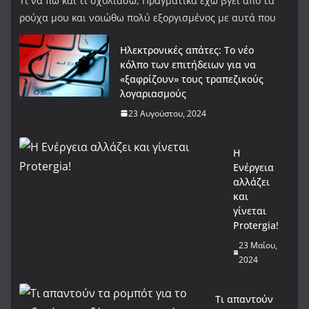
Τι να πω και τι σχολιάσω; Πραγματικά έχω βγει από τα
ρούχα μου και νοιώθω πολύ εξοργισμένος με αυτά που
Ηλεκτρονικές απάτες: Το νέο
κόλπο των επιτήδειων για να
«ξαφρίζουν» τους τραπεζικούς
λογαριασμούς
23 Αυγούστου, 2024
Η
Ενέργεια
αλλάζει
και
γίνεται
Protergia!
23 Μαΐου,
2024
Τι απαντούν