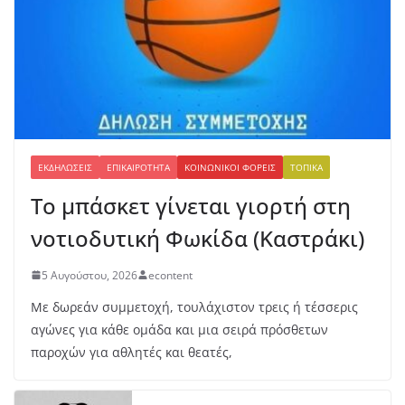
Έβ
ελ
υν
Μ
ητ
ρο
πο
ύλ
ου
ΕΚΔΗΛΏΣΕΙΣ
ΕΠΙΚΑΙΡΌΤΗΤΑ
ΚΟΙΝΩΝΙΚΟΊ ΦΟΡΕΊΣ
ΤΟΠΙΚΆ
στ
ο
Το μπάσκετ γίνεται γιορτή στη
μή
κο
νοτιοδυτική Φωκίδα (Καστράκι)
ς
7
5 Αυγούστου, 2026
econtent
Αυ
Με δωρεάν συμμετοχή, τουλάχιστον τρεις ή τέσσερις
γο
ύσ
αγώνες για κάθε ομάδα και μια σειρά πρόσθετων
το
παροχών για αθλητές και θεατές,
υ,
20
26