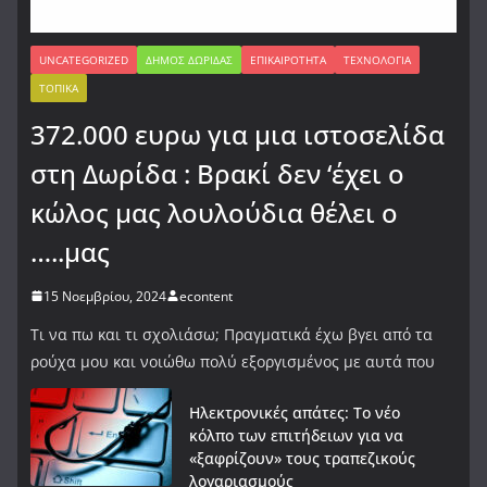
UNCATEGORIZED
ΔΉΜΟΣ ΔΩΡΊΔΑΣ
ΕΠΙΚΑΙΡΌΤΗΤΑ
ΤΕΧΝΟΛΟΓΊΑ
ΤΟΠΙΚΆ
372.000 ευρω για μια ιστοσελίδα
στη Δωρίδα : Βρακί δεν ‘έχει ο
κώλος μας λουλούδια θέλει ο
…..μας
15 Νοεμβρίου, 2024
econtent
Τι να πω και τι σχολιάσω; Πραγματικά έχω βγει από τα
ρούχα μου και νοιώθω πολύ εξοργισμένος με αυτά που
Ηλεκτρονικές απάτες: Το νέο
κόλπο των επιτήδειων για να
«ξαφρίζουν» τους τραπεζικούς
λογαριασμούς