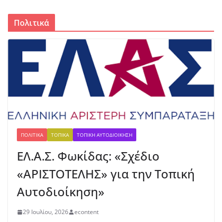
του Δήμου Δωρίδος για τη
στήριξη των πληγέντων
Πολιτικά
5 Αυγούστου, 2026
Πωλείται BMW F 650 ST
5 Αυγούστου, 2026
Ξεκινά η εκπόνηση της μελέτης
για το μουσείο Σπύρου
Παπαλουκά
6 Αυγούστου, 2026
ΠΟΛΙΤΙΚΆ
ΤΟΠΙΚΆ
ΤΟΠΙΚΉ ΑΥΤΟΔΙΟΊΚΗΣΗ
ΕΛ.Α.Σ. Φωκίδας: «Σχέδιο
«ΑΡΙΣΤΟΤΕΛΗΣ» για την Τοπική
Αυτοδιοίκηση»
29 Ιουλίου, 2026
econtent