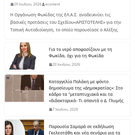
ημ
29 Ιουλίου, 2026
econtent
ένι
Η Οργάνωση Φωκίδας της ΕΛ.Α.Σ. αναδεικνύει τις
ο
βασικές προτάσεις του Σχεδίου«ΑΡΙΣΤΟΤΕΛΗΣ» για την
με
τά
Τοπική Αυτοδιοίκηση, το οποίο παρουσίασε ο Αλέξης
λλ
ιο
γι
Για το νερό αποφασίζουν με τη
α
Φωκίδα, όχι για τη Φωκίδα
τη
20 Ιουλίου, 2026
ν
Έβ
ελ
Καταγγελία Πολάκη με φόντο
υν
δημοσίευμα της «Δημοκρατίας»: Στο
Μ
κάδρο τα “μεταπτυχιακά και τα
ητ
«διδακτορικά- Τι απαντά ο Δ. Γλυμής
ρο
7 Ιουλίου, 2026
πο
ύλ
ου
Παρουσία Σαμαρά σε εκδήλωση
στ
Γκελεστάθη και νέα σενάρια για τα