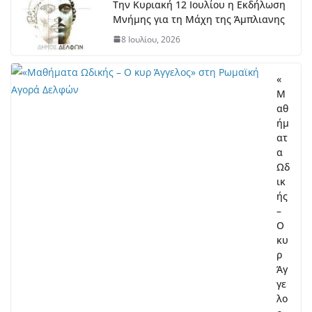
Την Κυριακή 12 Ιουλίου η Εκδήλωση
Μνήμης για τη Μάχη της Άμπλιανης
8 Ιουλίου, 2026
«
Μ
αθ
ήμ
ατ
α
Ωδ
ικ
ής
–
Ο
κυ
ρ
Άγ
γε
λο