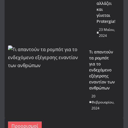
αλλάζει
και
γίνεται
Protergia!
23 Μαΐου,
2024
Τι απαντούν
τα ρομπότ
για το
ενδεχόμενο
εξέγερσης
εναντίον των
ανθρώπων
20
Φεβρουαρίου,
2024
Προορισμοί