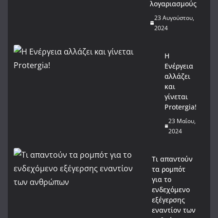
λογαριασμούς
23 Αυγούστου,
2024
Η
Ενέργεια
αλλάζει
και
γίνεται
Protergia!
23 Μαΐου,
2024
Τι απαντούν
τα ρομπότ
για το
ενδεχόμενο
εξέγερσης
εναντίον των