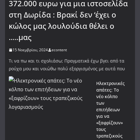
372.000 ευρω για μια ιστοσελίδα
στη Δωρίδα : Βρακί δεν ‘έχει ο
κώλος μας λουλούδια θέλει ο
…..μας
15 Νοεμβρίου, 2024
econtent
Τι να πω και τι σχολιάσω; Πραγματικά έχω βγει από τα
ρούχα μου και νοιώθω πολύ εξοργισμένος με αυτά που
Ηλεκτρονικές
απάτες: Το
νέο κόλπο
των
επιτήδειων
για να
«ξαφρίζουν»
τους
τραπεζικούς