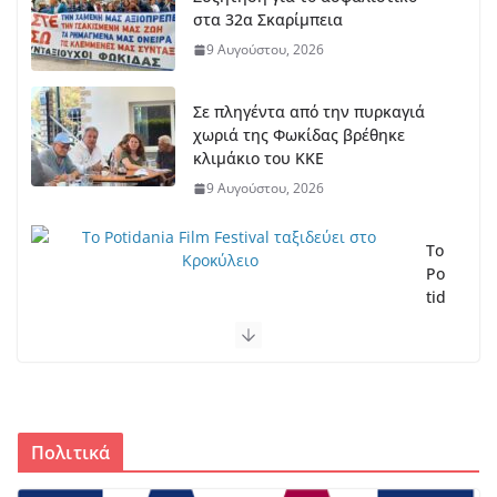
στα 32α Σκαρίμπεια
9 Αυγούστου, 2026
Σε πληγέντα από την πυρκαγιά
χωριά της Φωκίδας βρέθηκε
κλιμάκιο του ΚΚΕ
9 Αυγούστου, 2026
Το
Po
tid
an
ia
Fil
m
Fe
sti
Πολιτικά
val
τα