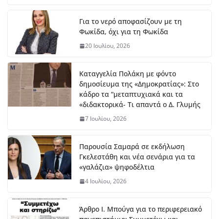
Mετα τη συνάντηση Γεωργιάδη – Σπανού στη Λαμία
Για το νερό αποφασίζουν με τη
:Εκτός των «ζωτικής σημασίας διεκδικήσεων» του
Φωκίδα, όχι για τη Φωκίδα
Περιφερειάρχη το Νοσοκομείο Άμφισσας
20 Ιουλίου, 2026
9 Αυγούστου, 2026
Καταγγελία Πολάκη με φόντο
«Αγάπη = Τρέλα»: Η μεγάλη
δημοσίευμα της «Δημοκρατίας»: Στο
ιταλική κινηματογραφική
κάδρο τα “μεταπτυχιακά και τα
επιτυχία στην Ιτεα από την
«διδακτορικά- Τι απαντά ο Δ. Γλυμής
Κινηματογραφική Λέσχη
7 Ιουλίου, 2026
9 Αυγούστου, 2026
Παρουσία Σαμαρά σε εκδήλωση
Γκελεστάθη και νέα σενάρια για τα
«γαλάζια» ψηφοδέλτια
4 Ιουλίου, 2026
Άρθρο Ι. Μπούγα για το περιφερειακό