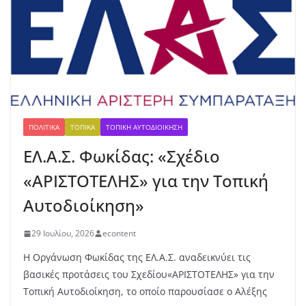
ξιδ
εύ
ει
στ
ο
Κρ
οκ
ύλ
ειο
ΠΟΛΙΤΙΚΆ
ΤΟΠΙΚΆ
ΤΟΠΙΚΉ ΑΥΤΟΔΙΟΊΚΗΣΗ
9
ΕΛ.Α.Σ. Φωκίδας: «Σχέδιο
Αυ
γο
«ΑΡΙΣΤΟΤΕΛΗΣ» για την Τοπική
ύσ
το
Αυτοδιοίκηση»
υ,
20
26
29 Ιουλίου, 2026
econtent
Η Οργάνωση Φωκίδας της ΕΛ.Α.Σ. αναδεικνύει τις
Νέα προσπάθεια για την ακτοπλοϊκή σύνδεση
βασικές προτάσεις του Σχεδίου«ΑΡΙΣΤΟΤΕΛΗΣ» για την
Αχαΐας–Φωκίδας
Τοπική Αυτοδιοίκηση, το οποίο παρουσίασε ο Αλέξης
9 Αυγούστου, 2026