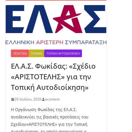
Ο Φωκικός
παρουσιάζει την
Παρασκευή τη νέα του
εμφάνιση στην
Πλατεία Κεχαγιά
6 Αυγούστου, 2026
ΠΟΛΙΤΙΚΆ
ΤΟΠΙΚΆ
ΤΟΠΙΚΉ ΑΥΤΟΔΙΟΊΚΗΣΗ
ΕΛ.Α.Σ. Φωκίδας: «Σχέδιο
350.000 ευρώ για
χορτοκοπή, αλλά τα
«ΑΡΙΣΤΟΤΕΛΗΣ» για την
συνεργεία βγήκαν
στους δρόμους στις 13
Τοπική Αυτοδιοίκηση»
Ιουλίου
6 Αυγούστου, 2026
29 Ιουλίου, 2026
econtent
Η Οργάνωση Φωκίδας της ΕΛ.Α.Σ.
Πα
αναδεικνύει τις βασικές προτάσεις του
γκ
Σχεδίου«ΑΡΙΣΤΟΤΕΛΗΣ» για την Τοπική
όσ
Αυτοδιοίκηση, το οποίο παρουσίασε ο