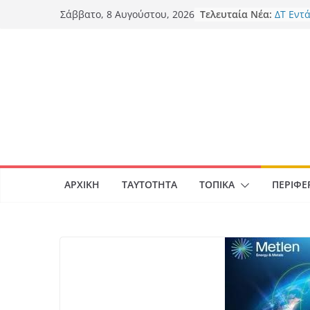
Skip
Τελευταία Νέα:
ΔΤ Εντ
Σάββατο, 8 Αυγούστου, 2026
to
χρηματ
Σχεδίο
content
Στο Λιδ
έργα κ
πυρόπλ
Ξεκινά 
το μου
Ο Φωκι
Παρασκ
στην Π
Παγκόσ
για τη
ΑΡΧΙΚΉ
ΤΑΥΤΌΤΗΤΑ
ΤΟΠΙΚΆ
ΠΕΡΙΦΕ
μήκος