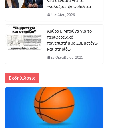
νέα σενάρια για τα
«γαλάζια» ψηφοδέλτια
4 Ιουλίου, 2026
Άρθρο Ι. Μπούγα για το
περιφερειακό
πανεπιστήμιο: Συμμετέχω
και στηρίζω
23 Οκτωβρίου, 2025
Εκδηλώσεις