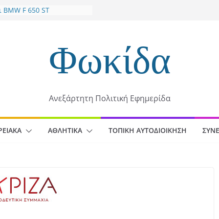
ι BMW F 650 ST
υγούστου: Δύο μεγάλες
ης Παναγίας στο Τρίκορφο
Φωκίδα
ετ γίνεται γιορτή στη
ική Φωκίδα (Καστράκι)
εται η εκδήλωση στο
νεχίζονται οι παρεμβάσεις
Ανεξάρτητη Πολιτική Εφημερίδα
υ Δωρίδος για τη στήριξη
γέντων
ΡΕΙΑΚΆ
ΑΘΛΗΤΙΚΆ
ΤΟΠΙΚΉ ΑΥΤΟΔΙΟΊΚΗΣΗ
ΣΥΝΕ