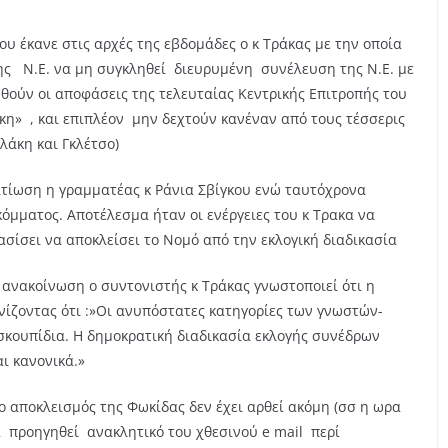
υ έκανε στις αρχές της εβδομάδες ο κ Τράκας με την οποία
ς Ν.Ε. να μη συγκληθεί διευρυμένη συνέλευση της Ν.Ε. με
ηθούν οι αποφάσεις της τελευταίας Κεντρικής Επιτροπής του
κη» , και επιπλέον μην δεχτούν κανέναν από τους τέσσερις
άκη και Γκλέτσο)
λτίωση η γραμματέας κ Ράνια Σβίγκου ενώ ταυτόχρονα
όμματος. Αποτέλεσμα ήταν οι ενέργειες του κ Τρακα να
σίσει να αποκλείσει το Νομό από την εκλογική διαδικασία
 ανακοίνωση ο συντονιστής κ Τράκας γνωστοποιεί ότι η
νίζοντας ότι :»Οι ανυπόστατες κατηγορίες των γνωστών-
 σκουπίδια. Η δημοκρατική διαδικασία εκλογής συνέδρων
ι κανονικά.»
 αποκλεισμός της Φωκίδας δεν έχει αρθεί ακόμη (σσ η ωρα
να προηγηθεί ανακλητικό του χθεσινού e mail περί