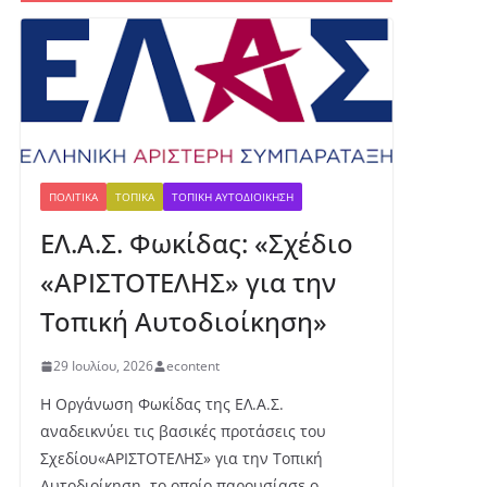
Ευπάλιο
4 Αυγούστου, 2026
Δελτιο τυπου δημου
Δωρίδας για την
πυρκαγια
4 Αυγούστου, 2026
ΠΟΛΙΤΙΚΆ
ΤΟΠΙΚΆ
ΤΟΠΙΚΉ ΑΥΤΟΔΙΟΊΚΗΣΗ
ΕΛ.Α.Σ. Φωκίδας: «Σχέδιο
Δ.Τ. :Συνεχίζονται οι
παρεμβάσεις του
«ΑΡΙΣΤΟΤΕΛΗΣ» για την
Δήμου Δωρίδος για τη
στήριξη των
Τοπική Αυτοδιοίκηση»
πληγέντων
5 Αυγούστου, 2026
29 Ιουλίου, 2026
econtent
Η Οργάνωση Φωκίδας της ΕΛ.Α.Σ.
αναδεικνύει τις βασικές προτάσεις του
Σχεδίου«ΑΡΙΣΤΟΤΕΛΗΣ» για την Τοπική
Αυτοδιοίκηση, το οποίο παρουσίασε ο