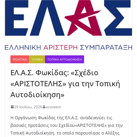
με
τά
λλ
ιο
γι
α
τη
ν
Έβ
ελ
ΠΟΛΙΤΙΚΆ
ΤΟΠΙΚΆ
ΤΟΠΙΚΉ ΑΥΤΟΔΙΟΊΚΗΣΗ
υν
ΕΛ.Α.Σ. Φωκίδας: «Σχέδιο
Μ
ητ
«ΑΡΙΣΤΟΤΕΛΗΣ» για την Τοπική
ρο
πο
Αυτοδιοίκηση»
ύλ
ου
29 Ιουλίου, 2026
econtent
στ
ο
Η Οργάνωση Φωκίδας της ΕΛ.Α.Σ. αναδεικνύει τις
μή
βασικές προτάσεις του Σχεδίου«ΑΡΙΣΤΟΤΕΛΗΣ» για την
κο
Τοπική Αυτοδιοίκηση, το οποίο παρουσίασε ο Αλέξης
ς