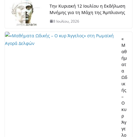
Την Κυριακή 12 Ιουλίου η Εκδήλωση
Μνήμης για τη Μάχη της Άμπλιανης
8 Ιουλίου, 2026
«
Μ
αθ
ήμ
ατ
α
Ωδ
ικ
ής
–
Ο
κυ
ρ
Άγ
γε
λο