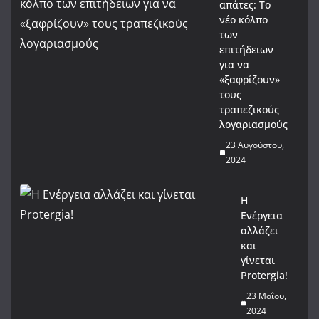
απάτες: Το
νέο κόλπο
των
επιτήδειων
για να
«ξαφρίζουν»
τους
τραπεζικούς
λογαριασμούς
23 Αυγούστου,
2024
Η
Ενέργεια
αλλάζει
και
γίνεται
Protergia!
23 Μαΐου,
2024