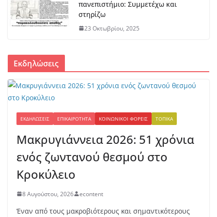
Μπράβο στο Βασίλη Νίτσο – Αυτά
πανεπιστήμιο: Συμμετέχω και
πρέπει να αναγνωρίζονται
στηρίζω
8 Αυγούστου, 2026
23 Οκτωβρίου, 2025
Εκδηλώσεις
ΕΚΔΗΛΏΣΕΙΣ
ΕΠΙΚΑΙΡΌΤΗΤΑ
ΚΟΙΝΩΝΙΚΟΊ ΦΟΡΕΊΣ
ΤΟΠΙΚΆ
Μακρυγιάννεια 2026: 51 χρόνια
ενός ζωντανού θεσμού στο
Κροκύλειο
8 Αυγούστου, 2026
econtent
Έναν από τους μακροβιότερους και σημαντικότερους