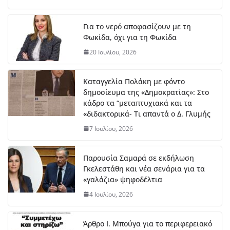
7
Αυ
Για το νερό αποφασίζουν με τη
γο
Φωκίδα, όχι για τη Φωκίδα
ύσ
το
20 Ιουλίου, 2026
υ,
20
26
Καταγγελία Πολάκη με φόντο
δημοσίευμα της «Δημοκρατίας»: Στο
κάδρο τα “μεταπτυχιακά και τα
ΔΤ Εντάχθηκε προς
«διδακτορικά- Τι απαντά ο Δ. Γλυμής
χρηματοδότησης η εκπόνηση
Σχεδίου Αστικής Ανθεκτικότητας
7 Ιουλίου, 2026
7 Αυγούστου, 2026
Παρουσία Σαμαρά σε εκδήλωση
Γκελεστάθη και νέα σενάρια για τα
Στο Λιδωρίκι ο Φάνης Σπανός για
«γαλάζια» ψηφοδέλτια
έργα και αποκατάσταση των
πυρόπληκτων περιοχών
4 Ιουλίου, 2026
7 Αυγούστου, 2026
Άρθρο Ι. Μπούγα για το περιφερειακό