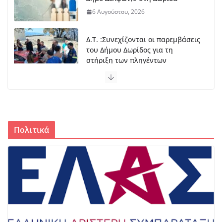
6 Αυγούστου, 2026
Δ.Τ. :Συνεχίζονται οι παρεμβάσεις
του Δήμου Δωρίδος για τη
στήριξη των πληγέντων
5 Αυγούστου, 2026
Πωλείται BMW F 650 ST
5 Αυγούστου, 2026
Πολιτικά
9 & 15 Αυγούστου: Δύο μεγάλες
ημέρες της Παναγίας στο
Τρίκορφο Φωκίδος
5 Αυγούστου, 2026
Ο Φωκικός παρουσιάζει την
Παρασκευή τη νέα του εμφάνιση