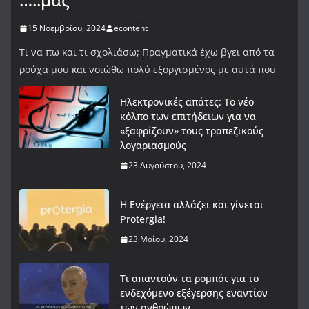
15 Νοεμβρίου, 2024
econtent
Τι να πω και τι σχολιάσω; Πραγματικά έχω βγει από τα
ρούχα μου και νοιώθω πολύ εξοργισμένος με αυτά που
Ηλεκτρονικές απάτες: Το νέο
κόλπο των επιτήδειων για να
«ξαφρίζουν» τους τραπεζικούς
λογαριασμούς
23 Αυγούστου, 2024
Η Ενέργεια αλλάζει και γίνεται
Protergia!
23 Μαΐου, 2024
Τι απαντούν τα ρομπότ για το
ενδεχόμενο εξέγερσης εναντίον
των ανθρώπων