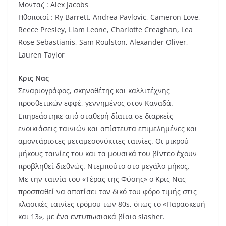
Μονταζ : Alex Jacobs
Ηθοποιοί : Ry Barrett, Andrea Pavlovic, Cameron Love,
Reece Presley, Liam Leone, Charlotte Creaghan, Lea
Rose Sebastianis, Sam Roulston, Alexander Oliver,
Lauren Taylor
Κρις Νας
Σεναριογράφος, σκηνοθέτης και καλλιτέχνης
προσθετικών εφφέ, γεννημένος στον Καναδά.
Επηρεάστηκε από σταθερή δίαιτα σε διαρκείς
ενοικιάσεις ταινιών και απίστευτα επιμελημένες και
αμοντάριστες μεταμεσονύκτιες ταινίες. Οι μικρού
μήκους ταινίες του και τα μουσικά του βίντεο έχουν
προβληθεί διεθνώς. Ντεμπούτο στο μεγάλο μήκος.
Με την ταινία του «Τέρας της Φύσης» ο Κρις Νας
προσπαθεί να αποτίσει τον δικό του φόρο τιμής στις
κλασικές ταινίες τρόμου των 80s, όπως το «Παρασκευή
και 13», με ένα εντυπωσιακά βίαιο slasher.