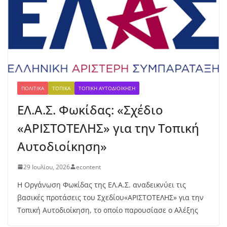
τά
λλ
ιο
γι
α
τη
ν
Έβ
ελ
ΠΟΛΙΤΙΚΆ
ΤΟΠΙΚΆ
ΤΟΠΙΚΉ ΑΥΤΟΔΙΟΊΚΗΣΗ
υν
ΕΛ.Α.Σ. Φωκίδας: «Σχέδιο
Μ
ητ
«ΑΡΙΣΤΟΤΕΛΗΣ» για την Τοπική
ρο
πο
Αυτοδιοίκηση»
ύλ
ου
29 Ιουλίου, 2026
econtent
στ
ο
Η Οργάνωση Φωκίδας της ΕΛ.Α.Σ. αναδεικνύει τις
μή
βασικές προτάσεις του Σχεδίου«ΑΡΙΣΤΟΤΕΛΗΣ» για την
κο
Τοπική Αυτοδιοίκηση, το οποίο παρουσίασε ο Αλέξης
ς