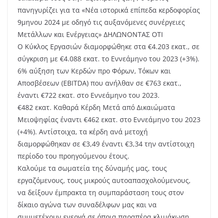
πανηγυρίζει για τα «Νέα ιστορικά επίπεδα κερδοφορίας
9μηνου 2024 με οδηγό τις αυξανόμενες συνέργειες
Μετάλλων και Ενέργειας» ΔΗΛΩΝΟΝΤΑΣ ΟΤΙ
Ο Κύκλος Εργασιών διαμορφώθηκε στα €4.203 εκατ., σε
σύγκριση με €4.088 εκατ. το Εννεάμηνο του 2023 (+3%).
6% αύξηση των Κερδών προ Φόρων, Τόκων και
Αποσβέσεων (EBITDA) που ανήλθαν σε €763 εκατ.,
έναντι €722 εκατ. στο Εννεάμηνο του 2023.
€482 εκατ. Καθαρά Κέρδη Μετά από Δικαιώματα
Μειοψηφίας έναντι €462 εκατ. στο Εννεάμηνο του 2023
(+4%). Αντίστοιχα, τα κέρδη ανά μετοχή
διαμορφώθηκαν σε €3,49 έναντι €3,34 την αντίστοιχη
περίοδο του προηγούμενου έτους.
Καλούμε τα σωματεία της δύναμής μας, τους
εργαζόμενους, τους μικρούς αυτοαπασχολούμενους,
να δείξουν έμπρακτα τη συμπαράσταση τους στον
δίκαιο αγώνα των συναδέλφων μας και να
συμμετέχουν ενεργά σε όποια παραπέρα κλιμάκωση