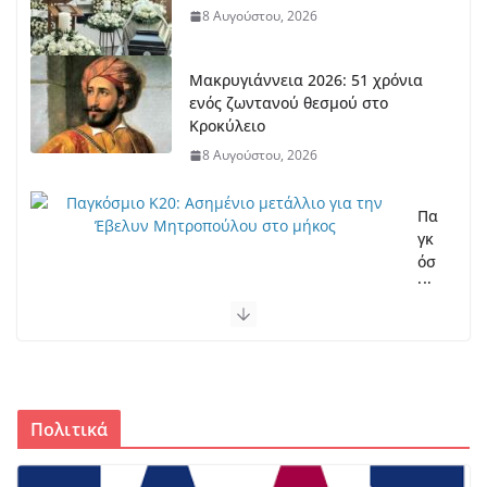
8 Αυγούστου, 2026
Μακρυγιάννεια 2026: 51 χρόνια
ενός ζωντανού θεσμού στο
Κροκύλειο
8 Αυγούστου, 2026
Πα
γκ
όσ
μι
ο
Κ2
0:
Ασ
ημ
ένι
Πολιτικά
ο
με