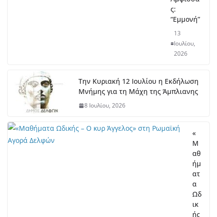
ς:
“Εμμονή”
13
Ιουλίου,
2026
Την Κυριακή 12 Ιουλίου η Εκδήλωση
Μνήμης για τη Μάχη της Άμπλιανης
8 Ιουλίου, 2026
«
Μ
αθ
ήμ
ατ
α
Ωδ
ικ
ής