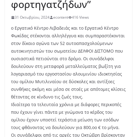
φορτηγατζήδων”
31 Οκτωβρίου, 2024
econtent
416 Views
ο Εργατικό Κέντρο Λιβαδειάς και το Εργατικό Κέντρο
Φωκίδας στέκονται αλληλέγγυα και συμπαραστέκονται
στον δίκαιο αγώνα των 52 αυτοαπασχολούμενων
αυτοκινητιστών του σωματείου ΔΕΛΦΟΙ ΔΙΣΤΟΜΟ που
ουσιαστικά πετιούνται στο δρόμο. Οι συνάδελφοι
δουλεύουν στη μεταφορά μεταλλεύματος βωξίτη για
λογαριασμό του εργοστασίου αλουμινίου ιδιοκτησίας
του ομίλου Μυτιλιναίου σε δύσκολες και αντίξοες
συνθήκες ακόμη και μέσα σε στοές με απότομες κλίσεις
θέτοντας σε κίνδυνο τις ζωές τους.
Ιδιαίτερα τα τελευταία χρόνια με διάφορες περικοπές
που έχουν γίνει πάντα με γνώμονα το κέρδος του
ομίλου έχουν υποστεί τεράστια μείωση των εσόδων
τους φθάνοντας να δουλεύουν για 800,οο € το μήνα.
Οι συνάδελφοι από τις αρχές του Οκτώβρη βρίσκονταν