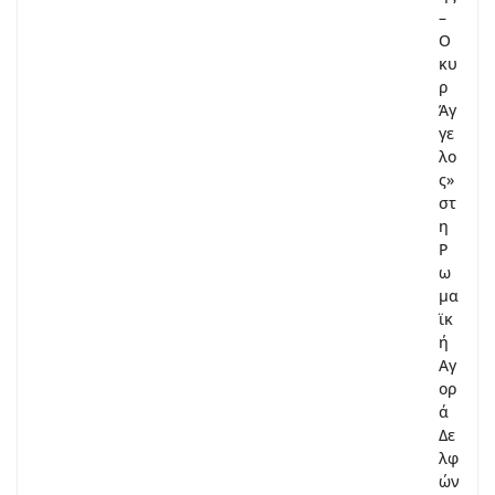
–
Ο
κυ
ρ
Άγ
γε
λο
ς»
στ
η
Ρ
ω
μα
ϊκ
ή
Αγ
ορ
ά
Δε
λφ
ών