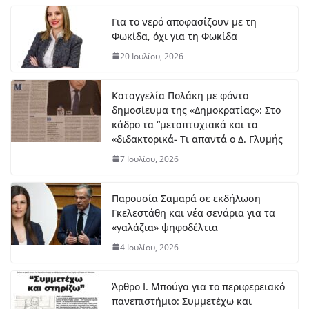
7
Αυ
Για το νερό αποφασίζουν με τη
γο
Φωκίδα, όχι για τη Φωκίδα
ύσ
το
20 Ιουλίου, 2026
υ,
20
26
Καταγγελία Πολάκη με φόντο
δημοσίευμα της «Δημοκρατίας»: Στο
κάδρο τα “μεταπτυχιακά και τα
ΔΤ Εντάχθηκε προς
«διδακτορικά- Τι απαντά ο Δ. Γλυμής
χρηματοδότησης η εκπόνηση
Σχεδίου Αστικής Ανθεκτικότητας
7 Ιουλίου, 2026
7 Αυγούστου, 2026
Παρουσία Σαμαρά σε εκδήλωση
Γκελεστάθη και νέα σενάρια για τα
Στο Λιδωρίκι ο Φάνης Σπανός για
«γαλάζια» ψηφοδέλτια
έργα και αποκατάσταση των
πυρόπληκτων περιοχών
4 Ιουλίου, 2026
7 Αυγούστου, 2026
Άρθρο Ι. Μπούγα για το περιφερειακό
Μπράβο στο Βασίλη Νίτσο – Αυτά
πανεπιστήμιο: Συμμετέχω και