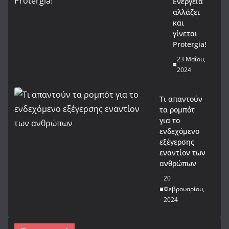
Ενέργεια
αλλάζει
και
γίνεται
Protergia!
23 Μαΐου,
2024
Τι απαντούν
τα ρομπότ
για το
ενδεχόμενο
εξέγερσης
εναντίον των
ανθρώπων
20
Φεβρουαρίου,
2024