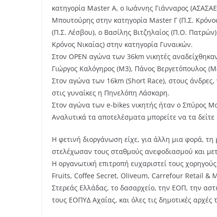
κατηγορία Master A, ο Ιωάννης Γιάνναρος (ΑΣΑΣΑΕ
Μπουτούρης στην κατηγορία Master Γ (Π.Σ. Κρόνος
(Π.Σ. Λέσβου), ο Βασίλης Βιτζηλαίος (Π.Ο. Πατρώ
Κρόνος Νικαίας) στην κατηγορία Γυναικών.
Στον OPEN αγώνα των 36km νικητές αναδείχθηκαν 
Γιώργος Καλόγηρος (Μ3), Πάνος Βεργετόπουλος (Μ4
Στον αγώνα των 16km (Short Race), στους άνδρες,
στις γυναίκες η Πηνελόπη Λάσκαρη.
Στον αγώνα των e-bikes νικητής ήταν ο Σπύρος Μ
Αναλυτικά τα αποτελέσματα μπορείτε να τα δείτε 
Η φετινή διοργάνωση είχε, για άλλη μια φορά, τη
στελέχωσαν τους σταθμούς ανεφοδιασμού και μετέ
Η οργανωτική επιτροπή ευχαριστεί τους χορηγούς 
Fruits, Coffee Secret, Oliveum, Carrefour Retail 
Στερεάς Ελλάδας, το δασαρχείο, την ΕΟΠ, την ασ
τους ΕΟΠΥΔ Αχαΐας, και όλες τις δημοτικές αρχές