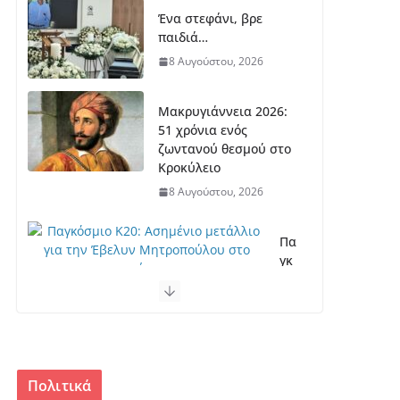
Ένα στεφάνι, βρε
παιδιά…
8 Αυγούστου, 2026
Μακρυγιάννεια 2026:
51 χρόνια ενός
ζωντανού θεσμού στο
Κροκύλειο
8 Αυγούστου, 2026
Πα
γκ
όσ
μι
ο
Κ2
0:
Ασ
Πολιτικά
ημ