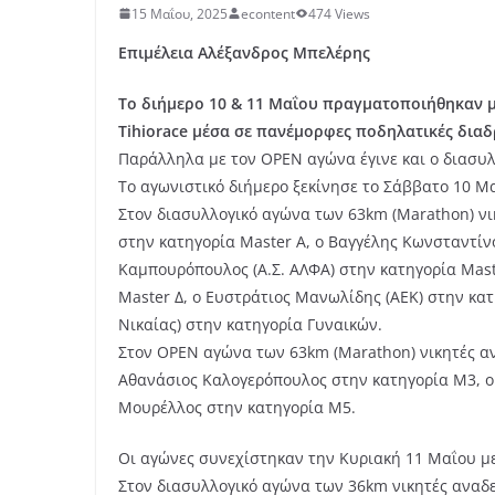
15 Μαΐου, 2025
econtent
474 Views
Επιμέλεια Αλέξανδρος Μπελέρης
Το διήμερο 10 & 11 Μαΐου πραγματοποιήθηκαν με
Tihiorace μέσα σε πανέμορφες ποδηλατικές διαδ
Παράλληλα με τον OPEN αγώνα έγινε και ο διασυ
Το αγωνιστικό διήμερο ξεκίνησε το Σάββατο 10 Μ
Στον διασυλλογικό αγώνα των 63km (Marathon) νι
στην κατηγορία Master A, ο Βαγγέλης Κωνσταντίνο
Καμπουρόπουλος (Α.Σ. ΑΛΦΑ) στην κατηγορία Mast
Master Δ, ο Ευστράτιος Μανωλίδης (ΑΕΚ) στην κα
Νικαίας) στην κατηγορία Γυναικών.
Στον OPEN αγώνα των 63km (Marathon) νικητές αν
Αθανάσιος Καλογερόπουλος στην κατηγορία Μ3, ο 
Μουρέλλος στην κατηγορία Μ5.
Οι αγώνες συνεχίστηκαν την Κυριακή 11 Μαΐου μ
Στον διασυλλογικό αγώνα των 36km νικητές αναδε