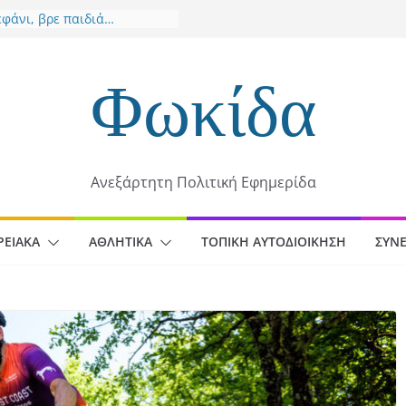
εφάνι, βρε παιδιά…
ιάννεια 2026: 51 χρόνια
ωντανού θεσμού στο
ειο
Φωκίδα
μιο Κ20: Ασημένιο μετάλλιο
ν Έβελυν Μητροπούλου στο
άχθηκε προς
οδότησης η εκπόνηση
Ανεξάρτητη Πολιτική Εφημερίδα
υ Αστικής Ανθεκτικότητας
 στο Βασίλη Νίτσο – Αυτά
 να αναγνωρίζονται
ΡΕΙΑΚΆ
ΑΘΛΗΤΙΚΆ
ΤΟΠΙΚΉ ΑΥΤΟΔΙΟΊΚΗΣΗ
ΣΥΝΕ