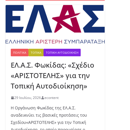
ένι
ο
με
τά
λλ
ιο
γι
α
τη
ΠΟΛΙΤΙΚΆ
ΤΟΠΙΚΆ
ΤΟΠΙΚΉ ΑΥΤΟΔΙΟΊΚΗΣΗ
ν
ΕΛ.Α.Σ. Φωκίδας: «Σχέδιο
Έβ
ελ
«ΑΡΙΣΤΟΤΕΛΗΣ» για την
υν
Μ
Τοπική Αυτοδιοίκηση»
ητ
ρο
29 Ιουλίου, 2026
econtent
πο
ύλ
Η Οργάνωση Φωκίδας της ΕΛ.Α.Σ.
ου
αναδεικνύει τις βασικές προτάσεις του
στ
Σχεδίου«ΑΡΙΣΤΟΤΕΛΗΣ» για την Τοπική
ο
Αυτοδιοίκηση, το οποίο παρουσίασε ο