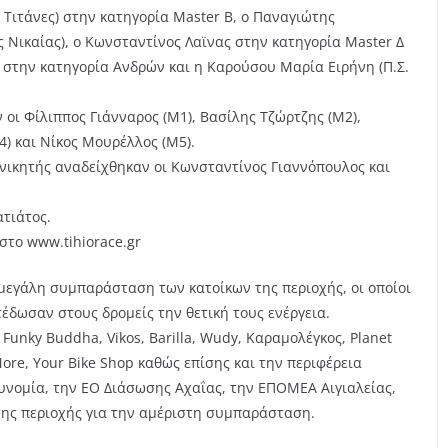
 Τιτάνες) στην κατηγορία Master Β, ο Παναγιώτης
 Νικαίας), ο Κωνσταντίνος Λαϊνας στην κατηγορία Master Δ
ν) στην κατηγορία Ανδρών και η Καρούσου Μαρία Ειρήνη (Π.Σ.
οι Φίλιππος Γιάνναρος (Μ1), Βασίλης Τζώρτζης (Μ2),
) και Νίκος Μουρέλλος (Μ5).
 νικητής αναδείχθηκαν οι Κωνσταντίνος Γιαννόπουλος και
ατιάτος.
στο www.tihiorace.gr
 μεγάλη συμπαράσταση των κατοίκων της περιοχής, οι οποίοι
δωσαν στους δρομείς την θετική τους ενέργεια.
Funky Buddha, Vikos, Barilla, Wudy, Καραμολέγκος, Planet
& More, Your Bike Shop καθώς επίσης και την περιφέρεια
τυνομία, την ΕΟ Διάσωσης Αχαΐας, την ΕΠΟΜΕΑ Αιγιαλείας,
 της περιοχής για την αμέριστη συμπαράσταση.