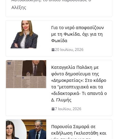
μή
Αλέξης
κο
ς
7
Για το νερό αποφασίζουν
Αυ
με τη Φωκίδα, όχι για τη
γο
ύσ
Φωκίδα
το
20 Ιουλίου, 2026
υ,
20
26
Καταγγελία Πολάκη με
φόντο δημοσίευμα της
ΔΤ Εντάχθηκε προς
«Δημοκρατίας»: Στο κάδρο
χρηματοδότησης η
τα “μεταπτυχιακά και τα
εκπόνηση Σχεδίου
«διδακτορικά- Τι απαντά ο
Αστικής
Δ. Γλυμής
Ανθεκτικότητας
7 Ιουλίου, 2026
7 Αυγούστου, 2026
Παρουσία Σαμαρά σε
Στο Λιδωρίκι ο Φάνης
εκδήλωση Γκελεστάθη και
Σπανός για έργα και