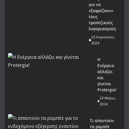
για να
«ξαφρίζουν»
τους
τραπεζικούς
λογαριασμούς
23 Αυγούστου,
2024
Η
Ενέργεια
αλλάζει
και
γίνεται
Protergia!
23 Μαΐου,
2024
Τι απαντούν
τα ρομπότ