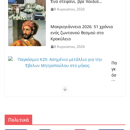
Ένα στεφάνι, βρε παιδιά…
8 Αυγούστου, 2026
Μακρυγιάννεια 2026: 51 χρόνια
ενός ζωντανού θεσμού στο
Κροκύλειο
8 Αυγούστου, 2026
Πα
γκ
όσ
μι
ο
Κ2
0:
Ασ
ημ
ένι
Πολιτικά
ο
με