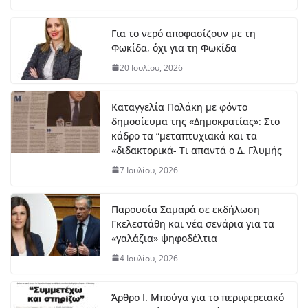
7
Αυ
Για το νερό αποφασίζουν με τη
γο
Φωκίδα, όχι για τη Φωκίδα
ύσ
το
20 Ιουλίου, 2026
υ,
20
26
Καταγγελία Πολάκη με φόντο
δημοσίευμα της «Δημοκρατίας»: Στο
κάδρο τα “μεταπτυχιακά και τα
ΔΤ Εντάχθηκε προς
«διδακτορικά- Τι απαντά ο Δ. Γλυμής
χρηματοδότησης η εκπόνηση
Σχεδίου Αστικής Ανθεκτικότητας
7 Ιουλίου, 2026
7 Αυγούστου, 2026
Παρουσία Σαμαρά σε εκδήλωση
Γκελεστάθη και νέα σενάρια για τα
Στο Λιδωρίκι ο Φάνης Σπανός για
«γαλάζια» ψηφοδέλτια
έργα και αποκατάσταση των
πυρόπληκτων περιοχών
4 Ιουλίου, 2026
7 Αυγούστου, 2026
Άρθρο Ι. Μπούγα για το περιφερειακό