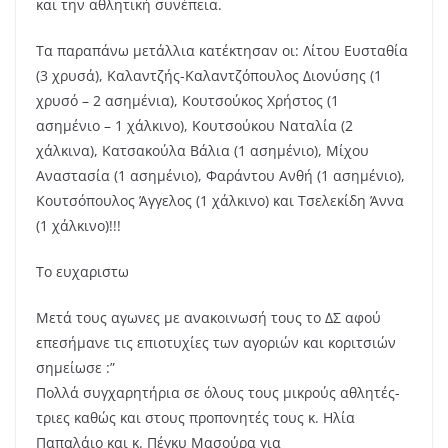
και την αθλητική συνέπεια.
Τα παραπάνω μετάλλια κατέκτησαν οι: Λίτου Ευσταθία
(3 χρυσά), Καλαντζής-Καλαντζόπουλος Διονύσης (1
χρυσό – 2 ασημένια), Κουτσούκος Χρήστος (1
ασημένιο – 1 χάλκινο), Κουτσούκου Ναταλία (2
χάλκινα), Κατσακούλα Βάλια (1 ασημένιο), Μίχου
Αναστασία (1 ασημένιο), Φαράντου Ανθή (1 ασημένιο),
Κουτσόπουλος Άγγελος (1 χάλκινο) και Τσελεκίδη Άννα
(1 χάλκινο)!!!
Το ευχαριστω
Μετά τους αγωνες με ανακοινωσή τους το ΔΣ αφού
επεσήμανε τις επιοτυχίες των αγοριών και κοριτσιών
σημείωσε :”
Πολλά συγχαρητήρια σε όλους τους μικρούς αθλητές-
τριες καθώς και στους προπονητές τους κ. Ηλία
Παπαλάιο και κ. Πέγκυ Μασούρα για