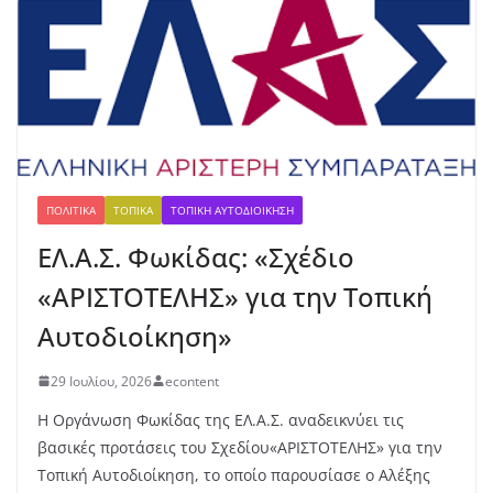
τά
λλ
ιο
γι
α
τη
ν
Έβ
ελ
ΠΟΛΙΤΙΚΆ
ΤΟΠΙΚΆ
ΤΟΠΙΚΉ ΑΥΤΟΔΙΟΊΚΗΣΗ
υν
ΕΛ.Α.Σ. Φωκίδας: «Σχέδιο
Μ
ητ
«ΑΡΙΣΤΟΤΕΛΗΣ» για την Τοπική
ρο
πο
Αυτοδιοίκηση»
ύλ
ου
29 Ιουλίου, 2026
econtent
στ
ο
Η Οργάνωση Φωκίδας της ΕΛ.Α.Σ. αναδεικνύει τις
μή
βασικές προτάσεις του Σχεδίου«ΑΡΙΣΤΟΤΕΛΗΣ» για την
κο
Τοπική Αυτοδιοίκηση, το οποίο παρουσίασε ο Αλέξης
ς