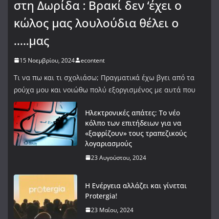
στη Δωρίδα : Βρακί δεν ‘έχει ο
κώλος μας λουλούδια θέλει ο
…..μας
15 Νοεμβρίου, 2024
econtent
Τι να πω και τι σχολιάσω; Πραγματικά έχω βγει από τα
ρούχα μου και νοιώθω πολύ εξοργισμένος με αυτά που
Ηλεκτρονικές απάτες: Το νέο
κόλπο των επιτήδειων για να
«ξαφρίζουν» τους τραπεζικούς
λογαριασμούς
23 Αυγούστου, 2024
Η Ενέργεια αλλάζει και γίνεται
Protergia!
23 Μαΐου, 2024