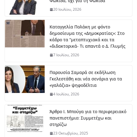
Φωκίδα, όχι για τη Φωκίδα
τη
20 Ιουλίου, 2026
ν
Έβ
ελ
Καταγγελία Πολάκη με φόντο
υν
δημοσίευμα της «Δημοκρατίας»: Στο
Μ
κάδρο τα “μεταπτυχιακά και τα
ητ
«διδακτορικά- Τι απαντά ο Δ. Γλυμής
ρο
7 Ιουλίου, 2026
πο
ύλ
ου
Παρουσία Σαμαρά σε εκδήλωση
στ
Γκελεστάθη και νέα σενάρια για τα
ο
«γαλάζια» ψηφοδέλτια
μή
4 Ιουλίου, 2026
κο
ς
7
Άρθρο Ι. Μπούγα για το περιφερειακό
Αυ
πανεπιστήμιο: Συμμετέχω και
γο
στηρίζω
ύσ
το
23 Οκτωβρίου, 2025