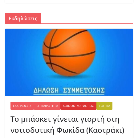
υ,
20
26
Εκδηλώσεις
ΕΚΔΗΛΏΣΕΙΣ
ΕΠΙΚΑΙΡΌΤΗΤΑ
ΚΟΙΝΩΝΙΚΟΊ ΦΟΡΕΊΣ
ΤΟΠΙΚΆ
Το μπάσκετ γίνεται γιορτή στη
νοτιοδυτική Φωκίδα (Καστράκι)