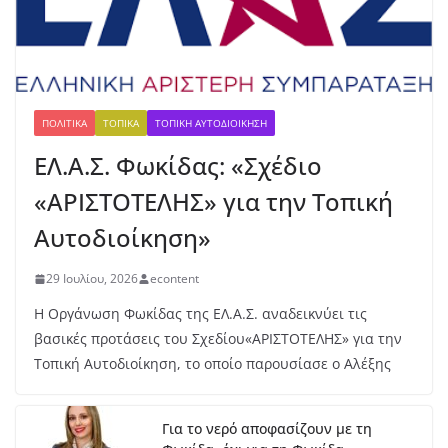
αλλά τα συνεργεία βγήκαν στους
δρόμους στις 13 Ιουλίου
6 Αυγούστου, 2026
Πα
ΠΟΛΙΤΙΚΆ
ΤΟΠΙΚΆ
ΤΟΠΙΚΉ ΑΥΤΟΔΙΟΊΚΗΣΗ
γκ
όσ
ΕΛ.Α.Σ. Φωκίδας: «Σχέδιο
μι
ο
«ΑΡΙΣΤΟΤΕΛΗΣ» για την Τοπική
Κ2
Αυτοδιοίκηση»
0:
Ασ
ημ
29 Ιουλίου, 2026
econtent
ένι
Η Οργάνωση Φωκίδας της ΕΛ.Α.Σ. αναδεικνύει τις
ο
βασικές προτάσεις του Σχεδίου«ΑΡΙΣΤΟΤΕΛΗΣ» για την
με
τά
Τοπική Αυτοδιοίκηση, το οποίο παρουσίασε ο Αλέξης
λλ
ιο
γι
Για το νερό αποφασίζουν με τη
α