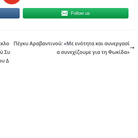
Follow us
εκλο
Πέγκυ Αραβαντινού: «Με ενότητα και συνεργασί
ύ Συ
α συνεχίζουμε για τη Φωκίδα»
ου Δ