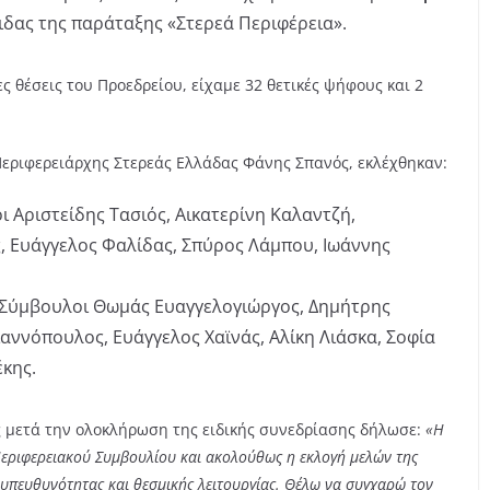
ιδας της παράταξης «Στερεά Περιφέρεια».
ες θέσεις του Προεδρείου, είχαμε 32 θετικές ψήφους και 2
Περιφερειάρχης Στερεάς Ελλάδας Φάνης Σπανός, εκλέχθηκαν:
ι Αριστείδης Τασιός, Αικατερίνη Καλαντζή,
, Ευάγγελος Φαλίδας, Σπύρος Λάμπου, Ιωάννης
 Σύμβουλοι Θωμάς Ευαγγελογιώργος, Δημήτρης
αννόπουλος, Ευάγγελος Χαϊνάς, Αλίκη Λιάσκα, Σοφία
έκης.
 μετά την ολοκλήρωση της ειδικής συνεδρίασης δήλωσε:
«Η
εριφερειακού Συμβουλίου και ακολούθως η εκλογή μελών της
 υπευθυνότητας και θεσμικής λειτουργίας. Θέλω να συγχαρώ τον