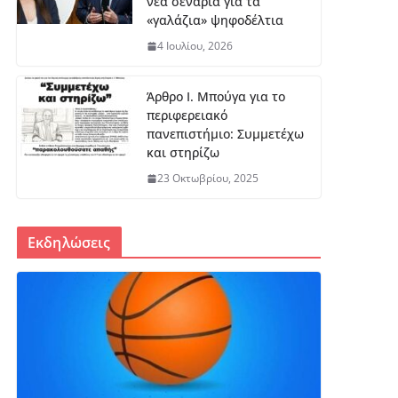
νέα σενάρια για τα
«γαλάζια» ψηφοδέλτια
4 Ιουλίου, 2026
Άρθρο Ι. Μπούγα για το
περιφερειακό
πανεπιστήμιο: Συμμετέχω
και στηρίζω
23 Οκτωβρίου, 2025
Εκδηλώσεις