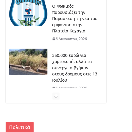
Ο Φωκικός
παρουσιάζει την
Παρασκευή τη νέα του
εμφάνιση στην
Πλατεία Κεχαγιά
6 Αυγούστου, 2026
350.000 ευρώ για
χορτοκοπή, αλλά τα
συνεργεία βγήκαν
στους δρόμους στις 13
Ιουλίου
6 Αυγούστου, 2026
Πρόγραμμα 55+:14
θέσεις στον Δήμο
Δελφών,9 στη Δωρίδα
6 Αυγούστου, 2026
Πολιτικά