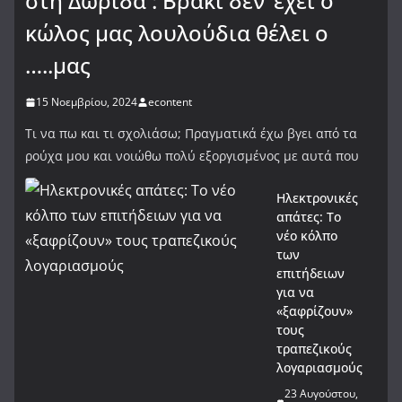
στη Δωρίδα : Βρακί δεν ‘έχει ο
κώλος μας λουλούδια θέλει ο
…..μας
15 Νοεμβρίου, 2024
econtent
Τι να πω και τι σχολιάσω; Πραγματικά έχω βγει από τα
ρούχα μου και νοιώθω πολύ εξοργισμένος με αυτά που
Ηλεκτρονικές
απάτες: Το
νέο κόλπο
των
επιτήδειων
για να
«ξαφρίζουν»
τους
τραπεζικούς
λογαριασμούς
23 Αυγούστου,