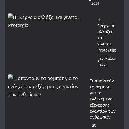
2024
Η
Ενέργεια
αλλάζει
και
γίνεται
Protergia!
23 Μαΐου,
2024
Τι απαντούν
τα ρομπότ
για το
ενδεχόμενο
εξέγερσης
εναντίον των
ανθρώπων
20