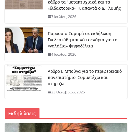
κάδρο τα “μεταπτυχιακά και τα
ΔΤ Εντάχθηκε προς χρηματοδότησης η εκπόνηση
«διδακτορικά- Τι απαντά ο Δ. Γλυμής
Σχεδίου Αστικής Ανθεκτικότητας
7 Ιουλίου, 2026
7 Αυγούστου, 2026
Παρουσία Σαμαρά σε εκδήλωση
Στο Λιδωρίκι ο Φάνης Σπανός για έργα και
Γκελεστάθη και νέα σενάρια για τα
αποκατάσταση των πυρόπληκτων περιοχών
«γαλάζια» ψηφοδέλτια
7 Αυγούστου, 2026
4 Ιουλίου, 2026
Μπράβο στο Βασίλη Νίτσο – Αυτά
πρέπει να αναγνωρίζονται
Άρθρο Ι. Μπούγα για το περιφερειακό
πανεπιστήμιο: Συμμετέχω και
8 Αυγούστου, 2026
στηρίζω
23 Οκτωβρίου, 2025
Εκδηλώσεις