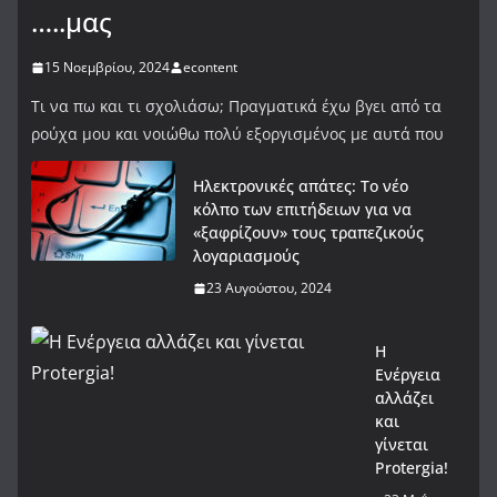
…..μας
15 Νοεμβρίου, 2024
econtent
Τι να πω και τι σχολιάσω; Πραγματικά έχω βγει από τα
ρούχα μου και νοιώθω πολύ εξοργισμένος με αυτά που
Ηλεκτρονικές απάτες: Το νέο
κόλπο των επιτήδειων για να
«ξαφρίζουν» τους τραπεζικούς
λογαριασμούς
23 Αυγούστου, 2024
Η
Ενέργεια
αλλάζει
και
γίνεται
Protergia!