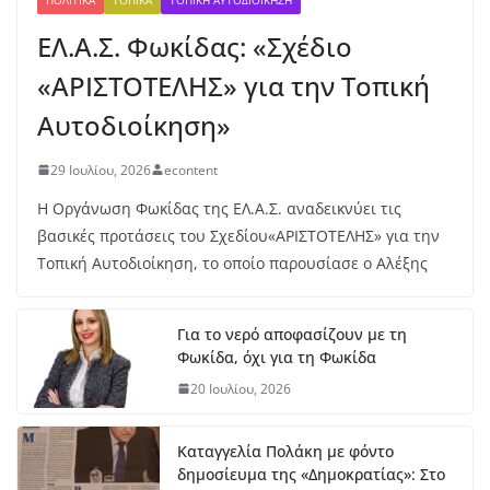
υν
ΕΛ.Α.Σ. Φωκίδας: «Σχέδιο
Μ
ητ
«ΑΡΙΣΤΟΤΕΛΗΣ» για την Τοπική
ρο
πο
Αυτοδιοίκηση»
ύλ
ου
29 Ιουλίου, 2026
econtent
στ
ο
Η Οργάνωση Φωκίδας της ΕΛ.Α.Σ. αναδεικνύει τις
μή
βασικές προτάσεις του Σχεδίου«ΑΡΙΣΤΟΤΕΛΗΣ» για την
κο
Τοπική Αυτοδιοίκηση, το οποίο παρουσίασε ο Αλέξης
ς
7
Αυ
Για το νερό αποφασίζουν με τη
γο
Φωκίδα, όχι για τη Φωκίδα
ύσ
το
20 Ιουλίου, 2026
υ,
20
26
Καταγγελία Πολάκη με φόντο
δημοσίευμα της «Δημοκρατίας»: Στο