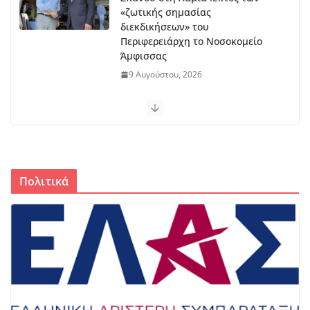
«ζωτικής σημασίας
διεκδικήσεων» του
Περιφερειάρχη το Νοσοκομείο
Άμφισσας
9 Αυγούστου, 2026
Μπράβο στο Βασίλη Νίτσο – Αυτά
πρέπει να αναγνωρίζονται
8 Αυγούστου, 2026
Πολιτικά
Ένα στεφάνι, βρε παιδιά…
8 Αυγούστου, 2026
Μακρυγιάννεια 2026: 51 χρόνια
ενός ζωντανού θεσμού στο
Κροκύλειο
8 Αυγούστου, 2026