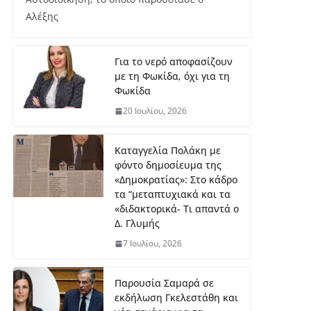
μι
ο
Αλέξης
Κ2
0:
Ασ
Για το νερό αποφασίζουν
ημ
με τη Φωκίδα, όχι για τη
ένι
Φωκίδα
ο
20 Ιουλίου, 2026
με
τά
λλ
Καταγγελία Πολάκη με
ιο
φόντο δημοσίευμα της
γι
«Δημοκρατίας»: Στο κάδρο
α
τα “μεταπτυχιακά και τα
τη
«διδακτορικά- Τι απαντά ο
ν
Δ. Γλυμής
Έβ
7 Ιουλίου, 2026
ελ
υν
Μ
Παρουσία Σαμαρά σε
ητ
εκδήλωση Γκελεστάθη και
ρο