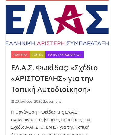
Ο Φωκικός
παρουσιάζει την
Παρασκευή τη νέα του
εμφάνιση στην
Πλατεία Κεχαγιά
6 Αυγούστου, 2026
ΠΟΛΙΤΙΚΆ
ΤΟΠΙΚΆ
ΤΟΠΙΚΉ ΑΥΤΟΔΙΟΊΚΗΣΗ
ΕΛ.Α.Σ. Φωκίδας: «Σχέδιο
350.000 ευρώ για
χορτοκοπή, αλλά τα
«ΑΡΙΣΤΟΤΕΛΗΣ» για την
συνεργεία βγήκαν
στους δρόμους στις 13
Τοπική Αυτοδιοίκηση»
Ιουλίου
6 Αυγούστου, 2026
29 Ιουλίου, 2026
econtent
Η Οργάνωση Φωκίδας της ΕΛ.Α.Σ.
Πα
αναδεικνύει τις βασικές προτάσεις του
γκ
Σχεδίου«ΑΡΙΣΤΟΤΕΛΗΣ» για την Τοπική
όσ
Αυτοδιοίκηση, το οποίο παρουσίασε ο