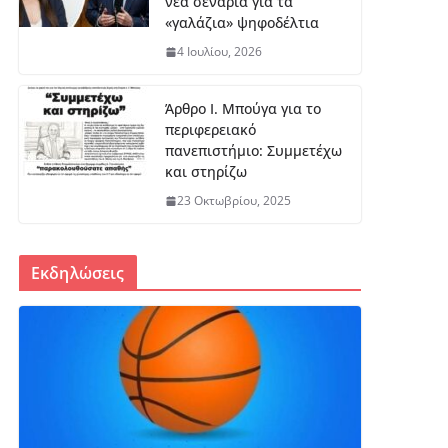
νέα σενάρια για τα
«γαλάζια» ψηφοδέλτια
4 Ιουλίου, 2026
Άρθρο Ι. Μπούγα για το
περιφερειακό
πανεπιστήμιο: Συμμετέχω
και στηρίζω
23 Οκτωβρίου, 2025
Εκδηλώσεις