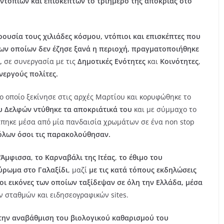
ντόπιων και επισκεπτών το τριήμερο της αποκριάς στο
ρουσία τους χιλιάδες κόσμου, ντόπιοι και επισκέπτες που
των οποίων δεν έζησε ξανά η περιοχή, πραγματοποιήθηκε
,
σε συνεργασία με τις
Δημοτικές Ενότητες
και
Κοινότητες
,
νεργούς πολίτες.
 οποίο ξεκίνησε στις αρχές Μαρτίου και κορυφώθηκε το
υ Δελφών ντύθηκε τα αποκριάτικά του
και με σύμμαχο το
άπηκε μέσα από μία πανδαισία χρωμάτων σε ένα non stop
όλων όσοι τις παρακολούθησαν.
ν Άμφισσα
,
το Καρναβάλι της Ιτέας
,
το έθιμο του
ύρωμα στο Γαλαξίδι
, μαζί
με τις κατά τόπους εκδηλώσεις
οι εικόνες των οποίων ταξίδεψαν σε όλη την Ελλάδα, μέσα
ν σταθμών και ειδησεογραφικών sites.
 την αναβάθμιση του βιολογικού καθαρισμού του