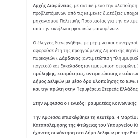
Αρχής Διαφάνειας
, με αντικείμενο την υλοποίησ
προβλεπόμενων από τις κείμενες διατάξεις υποχρ
μηχανισμού Πολιτικής Προστασίας για την αντιμ
από την εκδήλωση φυσικών φαινομένων.
Ο έλεγχος διενεργήθηκε με μέριμνα και συνεργασ
αφορούσε έτη της προηγούμενης Δημοτικής θητεί
πυρκαγιών),
Δάρδανος
(αντιμετώπιση πλημμυρικ
παγετού) και
Εγκέλαδος
(αντιμετώπιση σεισμών).
πρόληψης, ετοιμότητας, αντιμετώπισης εκτάκτω
Δήμος Δελφών με μέσο όρο υλοποίησης το 83%, 
και την πρώτη στην Περιφέρεια Στερεάς Ελλάδας
Στην Άμφισσα ο Γενικός Γραμματέας Κοινωνικής
Την Άμφισσα επισκέφθηκε τη Δευτέρα, 4 Μαρτίου
Καταπολέμησης της Φτώχειας του Υπουργείου Κο
έχοντας συνάντηση στο Δήμο Δελφών με την Επι