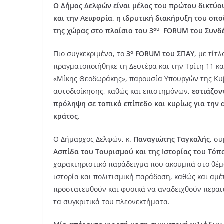
Ο Δήμος Δελφών είναι μέλος του πρώτου δικτύου
και την Αειφορία, η ιδρυτική διακήρυξη του οπ
ου
της χώρας στο πλαίσιο του 3
FORUM του Συνδέ
ο
Πιο συγκεκριμένα, το
3
FORUM του ΣΠΑΥ
, με τίτ
πραγματοποιήθηκε τη Δευτέρα και την Τρίτη 11 κα
«Μίκης Θεοδωράκης», παρουσία Υπουργών της Κυ
αυτοδιοίκησης, καθώς και επιστημόνων,
εστιάζον
πρόληψη σε τοπικό επίπεδο και κυρίως για την 
κράτος.
Ο Δήμαρχος Δελφών, κ.
Παναγιώτης Ταγκαλής
, σ
Ασπίδα του Τουρισμού και της Ιστορίας του Τόπ
χαρακτηριστικό παράδειγμα που ακουμπά στο θέμα
ιστορία και πολιτισμική παράδοση, καθώς και αμέ
προστατευθούν και φυσικά να αναδειχθούν περαι
τα συγκριτικά του πλεονεκτήματα.