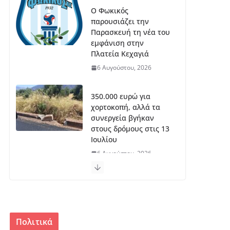
Ο Φωκικός
παρουσιάζει την
Παρασκευή τη νέα του
εμφάνιση στην
Πλατεία Κεχαγιά
6 Αυγούστου, 2026
350.000 ευρώ για
χορτοκοπή, αλλά τα
συνεργεία βγήκαν
στους δρόμους στις 13
Ιουλίου
6 Αυγούστου, 2026
Πρόγραμμα 55+:14
θέσεις στον Δήμο
Δελφών,9 στη Δωρίδα
6 Αυγούστου, 2026
Πολιτικά