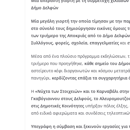
Μία απέραντη γιορτή με τη συμμετοχή χιλιάδων 
Δήμο Δελφών
Μία μεγάλη γιορτή την οποία τίμησαν με την πα
στο σύνολό τους δημιούργησαν εικόνες όμοιες 
των τριήμερο της Αποκριάς από το Δήμο Δελφών
Συλλόγους, φορείς, σχολεία, επαγγελματίες
και
ε
Μέσα από ένα πλούσιο πρόγραμμα εκδηλώσεων, το
τριήμερο που προηγήθηκε,
κάθε σημείο του Δήμο
αστείρευτο κέφι διοργανωτών και κόσμου μετατρ
πανηγύρι,
κερδίζοντας επάξια τα συγχαρητήρια 
Η
«Νύχτα των Στοιχειών» και το Καρναβάλι στη
Γκαβόγιαννου στους Δελφούς, το Αλευρομουτζο
στις Δημοτικές Κοινότητες
υπήρξαν πόλος έλξης,
από ειδικά αφιερώματα και συνδέσεις τηλεοπτικώ
Υπεγράφη η σύμβαση και ξεκινούν εργασίες για