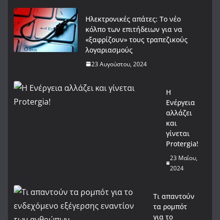
Ηλεκτρονικές απάτες: Το νέο
κόλπο των επιτήδειων για να
«ξαφρίζουν» τους τραπεζικούς
λογαριασμούς
23 Αυγούστου, 2024
Η
Ενέργεια
αλλάζει
και
γίνεται
Protergia!
23 Μαΐου,
2024
Τι απαντούν
τα ρομπότ
για το