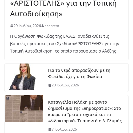
6
«ΑΡΙΣΤΟΤΕΛΗΣ» για την Τοπική
Αυ
γο
Αυτοδιοίκηση»
ύσ
το
29 Ιουλίου, 2026
econtent
υ,
20
Η Οργάνωση Φωκίδας της ΕΛ.Α.Σ. αναδεικνύει τις
26
βασικές προτάσεις του Σχεδίου«ΑΡΙΣΤΟΤΕΛΗΣ» για την
Τοπική Αυτοδιοίκηση, το οποίο παρουσίασε ο Αλέξης
Δ.Τ. :Συνεχίζονται οι παρεμβάσεις του Δήμου
Δωρίδος για τη στήριξη των πληγέντων
5 Αυγούστου, 2026
Για το νερό αποφασίζουν με τη
Φωκίδα, όχι για τη Φωκίδα
Πωλείται BMW F 650 ST
20 Ιουλίου, 2026
5 Αυγούστου, 2026
Καταγγελία Πολάκη με φόντο
δημοσίευμα της «Δημοκρατίας»: Στο
Ξεκινά η εκπόνηση της μελέτης
κάδρο τα “μεταπτυχιακά και τα
για το μουσείο Σπύρου
«διδακτορικά- Τι απαντά ο Δ. Γλυμής
Παπαλουκά
7 Ιουλίου, 2026
6 Αυγούστου, 2026