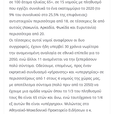
σε 100 άτομα ηλικίας 65+, σε 15 νομούς με πληθυσμό
που εγγίζει συνολικά το ένα εκατομμύριο το 2020 (το
9% του συνολικού στο 25,5% της επιφάνειας)
αντιστοιχούν περισσότερα από 18, σε τέσσερεις δε από
αυτούς (Λακωνία, Αρκαδία, Φωκίδα και Ευρυτανία)
περισσότερα από 20.
Οι τέσσερεις αυτοί νομοί αναφέρουν οι δυο
συγγραφείς, έχουν ήδη υπερβεί 30 χρόνια νωρίτερα
την αναμενομένη αναλογία σε εθνικό επίπεδο για το
2050, ενώ άλλοι 11 αναμένεται να την ξεπεράσουν
πολύ σύντομα. Οδεύουμε, επομένως, προς έναν
εκρηκτικό συνδυασμό «γήρανσης» και «υπεργηρίας» σε
περισσοτέρους από 1 στους 4 νομούς της χώρας μας,
με αποτέλεσμα σύντομα (πολύ πριν από το 2050) να
έχουμε μια ομάδα νομών όπου το 1/3 του πληθυσμού
τους θα είναι 65 ετών και άνω, ενώ ταυτόχρονα το 1/4
εξ αυτών θα είναι «υπέργηροι». Μιλώντας στο
Αθηναϊκό-Μακεδονικό Πρακτορείο Ειδήσεων ο κ.