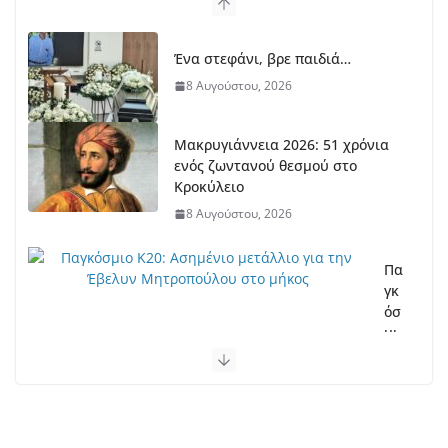
Ένα στεφάνι, βρε παιδιά…
8 Αυγούστου, 2026
Μακρυγιάννεια 2026: 51 χρόνια
ενός ζωντανού θεσμού στο
Κροκύλειο
8 Αυγούστου, 2026
Πα
γκ
όσ
μι
ο
Κ2
0:
Ασ
ημ