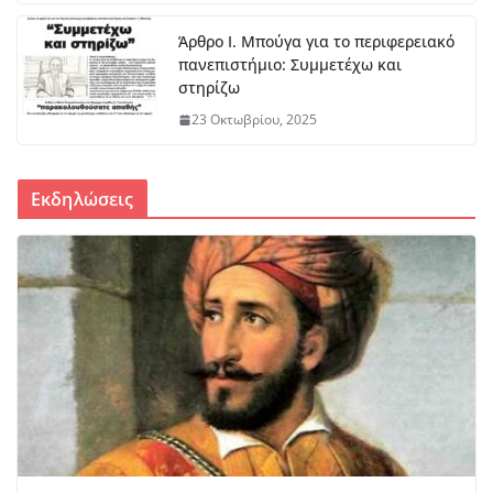
Μπράβο στο Βασίλη Νίτσο – Αυτά
πρέπει να αναγνωρίζονται
Άρθρο Ι. Μπούγα για το περιφερειακό
πανεπιστήμιο: Συμμετέχω και
8 Αυγούστου, 2026
στηρίζω
23 Οκτωβρίου, 2025
Εκδηλώσεις