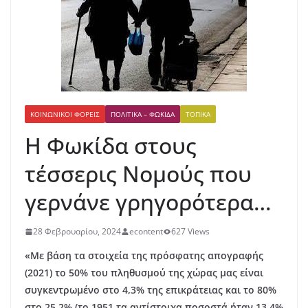
ΚΟΙΝΩΝΙΚΟΊ ΦΟΡΕΊΣ
ΠΟΛΙΤΙΚΆ – ΦΩΚΊΔΑ
ΤΟΠΙΚΆ
Η Φωκίδα στους
τέσσερις Νομούς που
γερνάνε γρηγορότερα…
28 Φεβρουαρίου, 2024
econtent
627 Views
«Με βάση τα στοιχεία της πρόσφατης απογραφής
(2021) το 50% του πληθυσμού της χώρας μας είναι
συγκεντρωμένο στο 4,3% της επικράτειας και το 80%
στο 25,2% (τo 1951 τα αντίστοιχα ποσοστά ήταν 13,4%