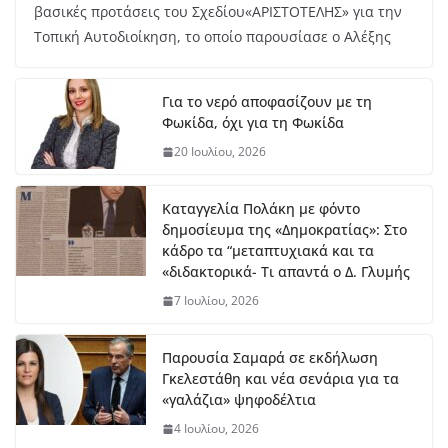
μή
βασικές προτάσεις του Σχεδίου«ΑΡΙΣΤΟΤΕΛΗΣ» για την
κο
Τοπική Αυτοδιοίκηση, το οποίο παρουσίασε ο Αλέξης
ς
7
Αυ
Για το νερό αποφασίζουν με τη
γο
Φωκίδα, όχι για τη Φωκίδα
ύσ
το
20 Ιουλίου, 2026
υ,
20
26
Καταγγελία Πολάκη με φόντο
δημοσίευμα της «Δημοκρατίας»: Στο
κάδρο τα “μεταπτυχιακά και τα
ΔΤ Εντάχθηκε προς χρηματοδότησης η εκπόνηση
«διδακτορικά- Τι απαντά ο Δ. Γλυμής
Σχεδίου Αστικής Ανθεκτικότητας
7 Ιουλίου, 2026
7 Αυγούστου, 2026
Παρουσία Σαμαρά σε εκδήλωση
Στο Λιδωρίκι ο Φάνης Σπανός για έργα και
Γκελεστάθη και νέα σενάρια για τα
αποκατάσταση των πυρόπληκτων περιοχών
«γαλάζια» ψηφοδέλτια
7 Αυγούστου, 2026
4 Ιουλίου, 2026