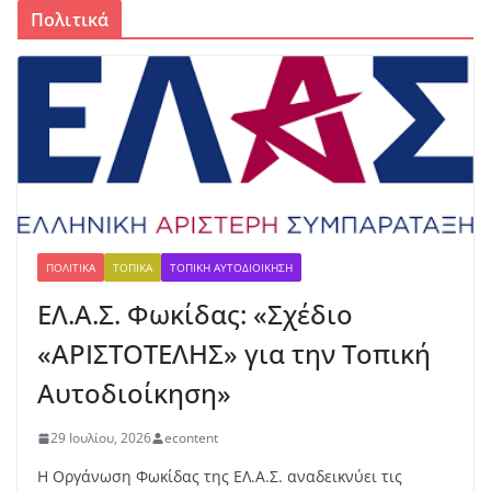
ένι
Πολιτικά
ο
με
τά
λλ
ιο
γι
α
τη
ν
Έβ
ελ
ΠΟΛΙΤΙΚΆ
ΤΟΠΙΚΆ
ΤΟΠΙΚΉ ΑΥΤΟΔΙΟΊΚΗΣΗ
υν
ΕΛ.Α.Σ. Φωκίδας: «Σχέδιο
Μ
ητ
«ΑΡΙΣΤΟΤΕΛΗΣ» για την Τοπική
ρο
πο
Αυτοδιοίκηση»
ύλ
ου
29 Ιουλίου, 2026
econtent
στ
ο
Η Οργάνωση Φωκίδας της ΕΛ.Α.Σ. αναδεικνύει τις