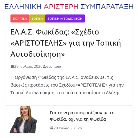
ο
Κ2
0:
ΠΟΛΙΤΙΚΆ
ΤΟΠΙΚΆ
ΤΟΠΙΚΉ ΑΥΤΟΔΙΟΊΚΗΣΗ
Ασ
ΕΛ.Α.Σ. Φωκίδας: «Σχέδιο
ημ
ένι
«ΑΡΙΣΤΟΤΕΛΗΣ» για την Τοπική
ο
με
Αυτοδιοίκηση»
τά
λλ
29 Ιουλίου, 2026
econtent
ιο
γι
Η Οργάνωση Φωκίδας της ΕΛ.Α.Σ. αναδεικνύει τις
α
βασικές προτάσεις του Σχεδίου«ΑΡΙΣΤΟΤΕΛΗΣ» για την
τη
Τοπική Αυτοδιοίκηση, το οποίο παρουσίασε ο Αλέξης
ν
Έβ
ελ
Για το νερό αποφασίζουν με τη
υν
Φωκίδα, όχι για τη Φωκίδα
Μ
ητ
20 Ιουλίου, 2026
ρο