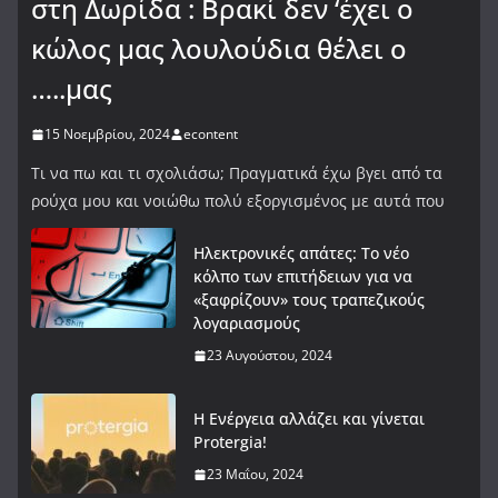
στη Δωρίδα : Βρακί δεν ‘έχει ο
κώλος μας λουλούδια θέλει ο
…..μας
15 Νοεμβρίου, 2024
econtent
Τι να πω και τι σχολιάσω; Πραγματικά έχω βγει από τα
ρούχα μου και νοιώθω πολύ εξοργισμένος με αυτά που
Ηλεκτρονικές απάτες: Το νέο
κόλπο των επιτήδειων για να
«ξαφρίζουν» τους τραπεζικούς
λογαριασμούς
23 Αυγούστου, 2024
Η Ενέργεια αλλάζει και γίνεται
Protergia!
23 Μαΐου, 2024