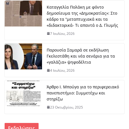
πο
Καταγγελία Πολάκη με φόντο
ύλ
δημοσίευμα της «Δημοκρατίας»: Στο
ου
κάδρο τα “μεταπτυχιακά και τα
στ
«διδακτορικά- Τι απαντά ο Δ. Γλυμής
ο
μή
7 Ιουλίου, 2026
κο
ς
Παρουσία Σαμαρά σε εκδήλωση
7
Γκελεστάθη και νέα σενάρια για τα
Αυ
«γαλάζια» ψηφοδέλτια
γο
ύσ
4 Ιουλίου, 2026
το
υ,
20
Άρθρο Ι. Μπούγα για το περιφερειακό
26
πανεπιστήμιο: Συμμετέχω και
στηρίζω
Νέα προσπάθεια για την
23 Οκτωβρίου, 2025
ακτοπλοϊκή σύνδεση Αχαΐας–
Φωκίδας
9 Αυγούστου, 2026
Εκδηλώσεις