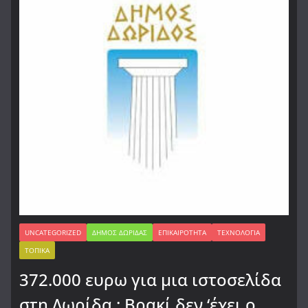
UNCATEGORIZED
ΔΉΜΟΣ ΔΩΡΊΔΑΣ
ΕΠΙΚΑΙΡΌΤΗΤΑ
ΤΕΧΝΟΛΟΓΊΑ
ΤΟΠΙΚΆ
372.000 ευρω για μια ιστοσελίδα
στη Δωρίδα : Βρακί δεν ‘έχει ο