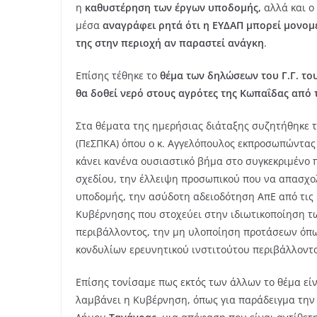
η
καθυστέρηση των έργων υποδομής,
αλλά και ο
μέσα
αναγράφει ρητά ότι η ΕΥΔΑΠ μπορεί μονομερ
της στην περιοχή αν παραστεί ανάγκη
.
Επίσης τέθηκε το
θέμα των δηλώσεων του Γ.Γ. το
θα δοθεί νερό στους αγρότες της Κωπαΐδας από 
Στα θέματα της ημερήσιας διάταξης συζητήθηκε τ
(ΠεΣΠΚΑ) όπου ο κ. Αγγελόπουλος εκπροσωπώντας 
κάνει κανένα ουσιαστικό βήμα στο συγκεκριμένο π
σχεδίου, την έλλειψη προσωπικού που να απασχολ
υποδομής, την ασύδοτη αδειοδότηση ΑπΕ από τις υ
Κυβέρνησης που στοχεύει στην ιδιωτικοποίηση τ
περιβάλλοντος, την μη υλοποίηση προτάσεων όπ
κονδυλίων ερευνητικού ινστιτούτου περιβάλλοντ
Επίσης τονίσαμε πως εκτός των άλλων το θέμα είν
λαμβάνει η Κυβέρνηση, όπως για παράδειγμα την