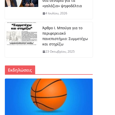
νέα σενάρια για τα
«γαλάζια» ψηφοδέλτια
4 Ιουλίου, 2026
Άρθρο Ι. Μπούγα για το
περιφερειακό
πανεπιστήμιο: Συμμετέχω
και στηρίζω
23 Οκτωβρίου, 2025
Εκδηλώσεις