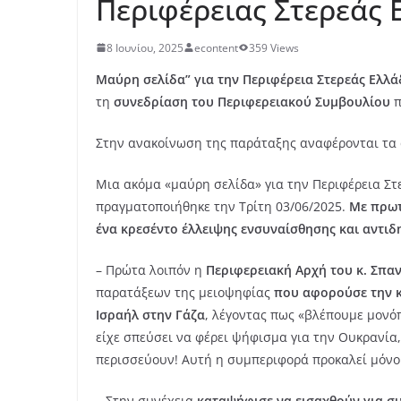
Περιφέρειας Στερεάς 
8 Ιουνίου, 2025
econtent
359 Views
Μαύρη σελίδα” για την Περιφέρεια Στερεάς Ελλά
τη
συνεδρίαση του Περιφερειακού Συμβουλίου
π
Στην ανακοίνωση της παράταξης αναφέρονται τα
Μια ακόμα «μαύρη σελίδα» για την Περιφέρεια Σ
πραγματοποιήθηκε την Τρίτη 03/06/2025.
Με πρωτ
ένα κρεσέντο έλλειψης ενσυναίσθησης και αντι
– Πρώτα λοιπόν η
Περιφερειακή Αρχή του κ. Σπ
παρατάξεων της μειοψηφίας
που αφορούσε την κ
Ισραήλ στην Γάζα
, λέγοντας πως «βλέπουμε μονόπ
είχε σπεύσει να φέρει ψήφισμα για την Ουκρανία,
περισσεύουν! Αυτή η συμπεριφορά προκαλεί μόνο
– Στην συνέχεια
καταψήφισε να εισαχθούν για σ