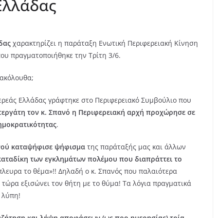
Ελλάδας
δας
χαρακτηρίζει η παράταξη Ενωτική Περιφερειακή Κίνηση
ου πραγματοποιήθηκε την Τρίτη 3/6.
 ακόλουθα;
τερεάς Ελλάδας γράφτηκε στο Περιφερειακό Συμβούλιο που
εργάτη τον κ. Σπανό η Περιφερειακή αρχή προχώρησε σε
δημοκρατικότητας
.
ανού καταψήφισε ψήφισμα
της παράταξής μας και άλλων
αταδίκη των εγκλημάτων πολέμου που διαπράττει το
λευρα το θέμα»!! Δηλαδή ο κ. Σπανός που παλαιότερα
 τώρα εξισώνει τον θήτη με το θύμα! Τα λόγια πραγματικά
 λύπη!
υζήτηση και λήψη αποφάσεων (ως προ ημερησίας) τρία