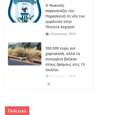
Ο Φωκικός
παρουσιάζει την
Παρασκευή τη νέα του
εμφάνιση στην
Πλατεία Κεχαγιά
6 Αυγούστου, 2026
350.000 ευρώ για
χορτοκοπή, αλλά τα
συνεργεία βγήκαν
στους δρόμους στις 13
Ιουλίου
6 Αυγούστου, 2026
Πρόγραμμα 55+:14
θέσεις στον Δήμο
Δελφών,9 στη Δωρίδα
6 Αυγούστου, 2026
Πολιτικά