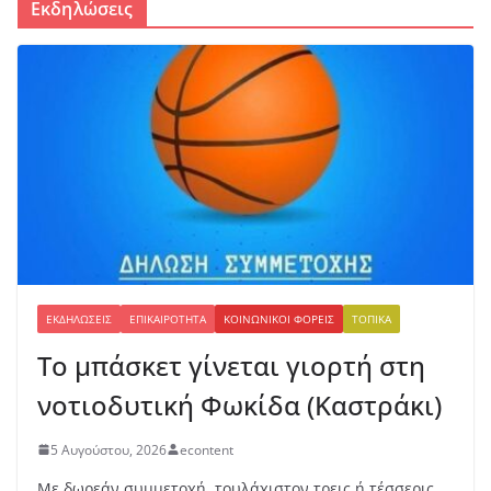
Εκδηλώσεις
ΕΚΔΗΛΏΣΕΙΣ
ΕΠΙΚΑΙΡΌΤΗΤΑ
ΚΟΙΝΩΝΙΚΟΊ ΦΟΡΕΊΣ
ΤΟΠΙΚΆ
Το μπάσκετ γίνεται γιορτή στη
νοτιοδυτική Φωκίδα (Καστράκι)
5 Αυγούστου, 2026
econtent
Με δωρεάν συμμετοχή, τουλάχιστον τρεις ή τέσσερις