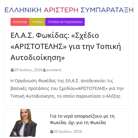
6 Αυγούστου, 2026
Πα
ΠΟΛΙΤΙΚΆ
ΤΟΠΙΚΆ
ΤΟΠΙΚΉ ΑΥΤΟΔΙΟΊΚΗΣΗ
γκ
όσ
ΕΛ.Α.Σ. Φωκίδας: «Σχέδιο
μι
ο
«ΑΡΙΣΤΟΤΕΛΗΣ» για την Τοπική
Κ2
Αυτοδιοίκηση»
0:
Ασ
ημ
29 Ιουλίου, 2026
econtent
ένι
Η Οργάνωση Φωκίδας της ΕΛ.Α.Σ. αναδεικνύει τις
ο
βασικές προτάσεις του Σχεδίου«ΑΡΙΣΤΟΤΕΛΗΣ» για την
με
τά
Τοπική Αυτοδιοίκηση, το οποίο παρουσίασε ο Αλέξης
λλ
ιο
γι
Για το νερό αποφασίζουν με τη
α
Φωκίδα, όχι για τη Φωκίδα
τη
20 Ιουλίου, 2026
ν