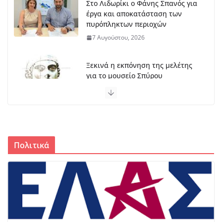
Στο Λιδωρίκι ο Φάνης Σπανός για
έργα και αποκατάσταση των
πυρόπληκτων περιοχών
7 Αυγούστου, 2026
Ξεκινά η εκπόνηση της μελέτης
για το μουσείο Σπύρου
Παπαλουκά
6 Αυγούστου, 2026
Ο Φωκικός παρουσιάζει την
Παρασκευή τη νέα του εμφάνιση
Πολιτικά
στην Πλατεία Κεχαγιά
6 Αυγούστου, 2026
350.000 ευρώ για χορτοκοπή,
αλλά τα συνεργεία βγήκαν στους
δρόμους στις 13 Ιουλίου