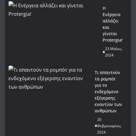
Η
Ενέργεια
αλλάζει
και
γίνεται
Protergia!
23 Μαΐου,
2024
Τι απαντούν
τα ρομπότ
για το
ενδεχόμενο
εξέγερσης
εναντίον των
ανθρώπων
20
Φεβρουαρίου,
2024