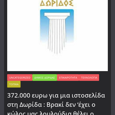
UNCATEGORIZED
ΔΉΜΟΣ ΔΩΡΊΔΑΣ
ΕΠΙΚΑΙΡΌΤΗΤΑ
ΤΕΧΝΟΛΟΓΊΑ
ΤΟΠΙΚΆ
372.000 ευρω για μια ιστοσελίδα
στη Δωρίδα : Βρακί δεν ‘έχει ο
κώλος μας λουλούδια θέλει ο