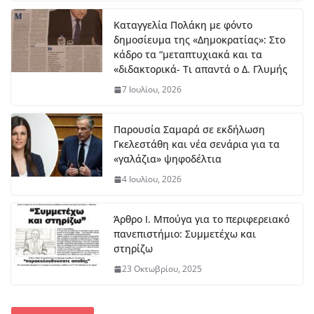
Έβ
ελ
Καταγγελία Πολάκη με φόντο
υν
δημοσίευμα της «Δημοκρατίας»: Στο
Μ
κάδρο τα “μεταπτυχιακά και τα
ητ
«διδακτορικά- Τι απαντά ο Δ. Γλυμής
ρο
7 Ιουλίου, 2026
πο
ύλ
ου
Παρουσία Σαμαρά σε εκδήλωση
στ
Γκελεστάθη και νέα σενάρια για τα
ο
«γαλάζια» ψηφοδέλτια
μή
4 Ιουλίου, 2026
κο
ς
7
Άρθρο Ι. Μπούγα για το περιφερειακό
Αυ
πανεπιστήμιο: Συμμετέχω και
γο
στηρίζω
ύσ
το
23 Οκτωβρίου, 2025
υ,
20
26