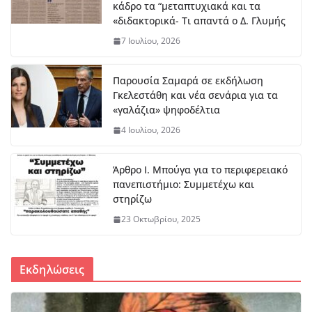
κάδρο τα “μεταπτυχιακά και τα
ΔΤ Εντάχθηκε προς
«διδακτορικά- Τι απαντά ο Δ. Γλυμής
χρηματοδότησης η εκπόνηση
Σχεδίου Αστικής Ανθεκτικότητας
7 Ιουλίου, 2026
7 Αυγούστου, 2026
Παρουσία Σαμαρά σε εκδήλωση
Γκελεστάθη και νέα σενάρια για τα
Στο Λιδωρίκι ο Φάνης Σπανός για
«γαλάζια» ψηφοδέλτια
έργα και αποκατάσταση των
πυρόπληκτων περιοχών
4 Ιουλίου, 2026
7 Αυγούστου, 2026
Άρθρο Ι. Μπούγα για το περιφερειακό
Μπράβο στο Βασίλη Νίτσο – Αυτά
πανεπιστήμιο: Συμμετέχω και
πρέπει να αναγνωρίζονται
στηρίζω
8 Αυγούστου, 2026
23 Οκτωβρίου, 2025
Εκδηλώσεις