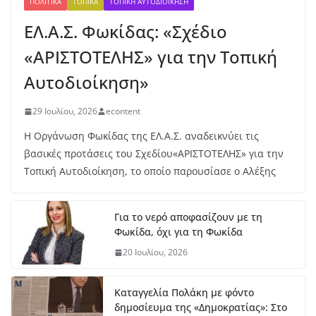
ΠΟΛΙΤΙΚΆ
ΤΟΠΙΚΆ
ΤΟΠΙΚΉ ΑΥΤΟΔΙΟΊΚΗΣΗ
υν
ΕΛ.Α.Σ. Φωκίδας: «Σχέδιο
Μ
ητ
«ΑΡΙΣΤΟΤΕΛΗΣ» για την Τοπική
ρο
πο
Αυτοδιοίκηση»
ύλ
ου
29 Ιουλίου, 2026
econtent
στ
ο
Η Οργάνωση Φωκίδας της ΕΛ.Α.Σ. αναδεικνύει τις
μή
βασικές προτάσεις του Σχεδίου«ΑΡΙΣΤΟΤΕΛΗΣ» για την
κο
Τοπική Αυτοδιοίκηση, το οποίο παρουσίασε ο Αλέξης
ς
7
Αυ
Για το νερό αποφασίζουν με τη
γο
Φωκίδα, όχι για τη Φωκίδα
ύσ
το
20 Ιουλίου, 2026
υ,
20
26
Καταγγελία Πολάκη με φόντο
δημοσίευμα της «Δημοκρατίας»: Στο