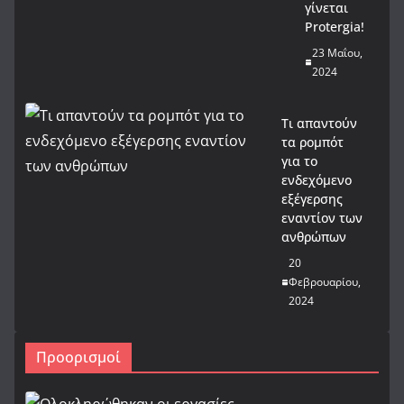
γίνεται
Protergia!
23 Μαΐου,
2024
Τι απαντούν
τα ρομπότ
για το
ενδεχόμενο
εξέγερσης
εναντίον των
ανθρώπων
20
Φεβρουαρίου,
2024
Προορισμοί