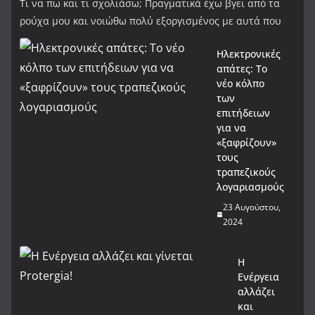
Τι να πω και τι σχολιάσω; Πραγματικά έχω βγει από τα
ρούχα μου και νοιώθω πολύ εξοργισμένος με αυτά που
Ηλεκτρονικές
απάτες: Το
νέο κόλπο
των
επιτήδειων
για να
«ξαφρίζουν»
τους
τραπεζικούς
λογαριασμούς
23 Αυγούστου,
2024
Η
Ενέργεια
αλλάζει
και