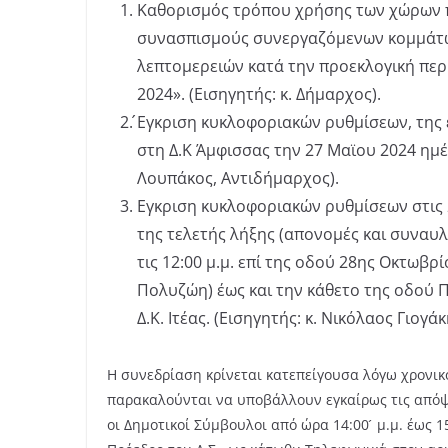
Καθορισμός τρόπου χρήσης των χώρων πο
συνασπισμούς συνεργαζόμενων κομμάτων
λεπτομερειών κατά την προεκλογική περ
2024». (Εισηγητής: κ. Δήμαρχος).
́Εγκριση κυκλοφοριακών ρυθμίσεων, της
στη Δ.Κ Άμφισσας την 27 Μαϊου 2024 ημέ
Λουπάκος, Αντιδήμαρχος).
Εγκριση κυκλοφοριακών ρυθμίσεων στις 
της τελετής λήξης (απονομές και συναυλία)
τις 12:00 μ.μ. επί της οδού 28ης Οκτωβ
Πολυζώη) έως και την κάθετο της οδού
Δ.Κ. Ιτέας. (Εισηγητής: κ. Νικόλαος Γιογά
Η συνεδρίαση κρίνεται κατεπείγουσα λόγω χρονι
παρακαλούνται να υποβάλλουν εγκαίρως τις απόψ
οι Δημοτικοί Σύμβουλοι από ώρα 14:00 ́ μ.μ. έως 