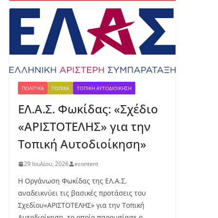
Ο Φωκικός
παρουσιάζει την
Παρασκευή τη νέα του
εμφάνιση στην
Πλατεία Κεχαγιά
6 Αυγούστου, 2026
ΠΟΛΙΤΙΚΆ
ΤΟΠΙΚΆ
ΤΟΠΙΚΉ ΑΥΤΟΔΙΟΊΚΗΣΗ
ΕΛ.Α.Σ. Φωκίδας: «Σχέδιο
350.000 ευρώ για
χορτοκοπή, αλλά τα
«ΑΡΙΣΤΟΤΕΛΗΣ» για την
συνεργεία βγήκαν
στους δρόμους στις 13
Τοπική Αυτοδιοίκηση»
Ιουλίου
6 Αυγούστου, 2026
29 Ιουλίου, 2026
econtent
Η Οργάνωση Φωκίδας της ΕΛ.Α.Σ.
Πα
αναδεικνύει τις βασικές προτάσεις του
γκ
Σχεδίου«ΑΡΙΣΤΟΤΕΛΗΣ» για την Τοπική
όσ
Αυτοδιοίκηση, το οποίο παρουσίασε ο