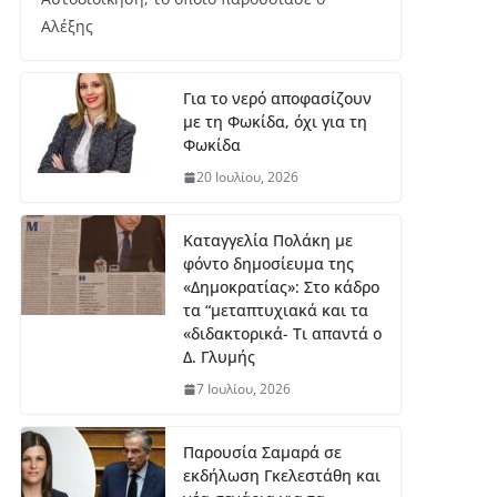
μι
ο
Αλέξης
Κ2
0:
Ασ
Για το νερό αποφασίζουν
ημ
με τη Φωκίδα, όχι για τη
ένι
Φωκίδα
ο
20 Ιουλίου, 2026
με
τά
λλ
Καταγγελία Πολάκη με
ιο
φόντο δημοσίευμα της
γι
«Δημοκρατίας»: Στο κάδρο
α
τα “μεταπτυχιακά και τα
τη
«διδακτορικά- Τι απαντά ο
ν
Δ. Γλυμής
Έβ
7 Ιουλίου, 2026
ελ
υν
Μ
Παρουσία Σαμαρά σε
ητ
εκδήλωση Γκελεστάθη και
ρο