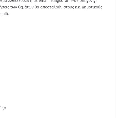
θμό 2265350023 ή με email: e.lagourani@delphi.gov.gr
σεις των θεμάτων θα αποσταλούν στους κ.κ. Δημοτικούς
ail).
ύζο