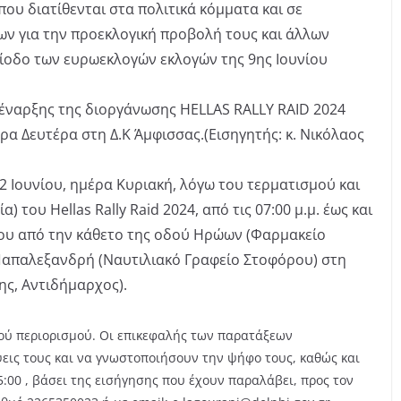
υ διατίθενται στα πολιτικά κόμματα και σε
 για την προεκλογική προβολή τους και άλλων
ίοδο των ευρωεκλογών εκλογών της 9ης Ιουνίου
 έναρξης της διοργάνωσης HELLAS RALLY RAID 2024
ρα Δευτέρα στη Δ.Κ Άμφισσας.(Εισηγητής: κ. Νικόλαος
2 Ιουνίου, ημέρα Κυριακή, λόγω του τερματισμού και
 του Hellas Rally Raid 2024, από τις 07:00 μ.μ. έως και
ρίου από την κάθετο της οδού Ηρώων (Φαρμακείο
 Παπαλεξανδρή (Ναυτιλιακό Γραφείο Στοφόρου) στη
κης, Αντιδήμαρχος).
κού περιορισμού. Οι επικεφαλής των παρατάξεων
εις τους και να γνωστοποιήσουν την ψήφο τους, καθώς και
15:00 , βάσει της εισήγησης που έχουν παραλάβει, προς τον